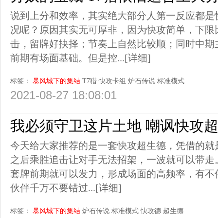
说到上分和效率，其实绝大部分人第一反应都是
况呢？原因其实无可厚非，因为快攻简单，下限
击，留牌好抉择；节奏上自然比较顺；同时中期
前期有场面基础。但是控...
[详细]
标签：
暴风城下的集结
T7猎
快攻卡组
炉石传说
标准模式
2021-08-27 18:08:01
我必须守卫这片土地 嘲讽快攻
今天给大家推荐的是一套快攻超生德，凭借的就是
之后乘胜追击让对手无法招架，一波就可以带走
套牌前期就可以发力，形成场面的高频率，有不
伙伴千万不要错过...
[详细]
标签：
暴风城下的集结
炉石传说
标准模式
快攻德
超生德