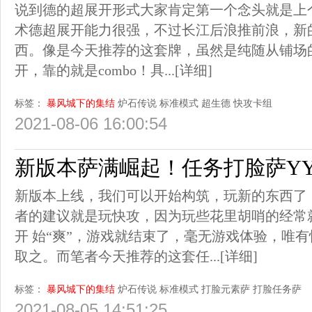
说到德的超展开形式大家肯定第一个念头就是上
术德超展开能力很强，不过长江后浪推前浪，新
西。像是今天推荐的这套牌，虽然是纯随从铺场
开，靠的就是combo！具...
[详细]
标签：
暴风城下的集结
炉石传说
标准模式
超生德
快攻卡组
2021-08-06 16:00:54
新版本萨满崛起！任务打脸萨YY
新版本上线，我们可以开始构筑，玩新的东西了
者的建议就是玩快攻，因为玩些花里胡哨的经常
开 始“爽”，游戏就结束了，毫无游戏体验，唯
取之。而笔者今天推荐的这套任...
[详细]
标签：
暴风城下的集结
炉石传说
标准模式
打脸元素萨
打脸任务萨
2021-08-05 14:51:25