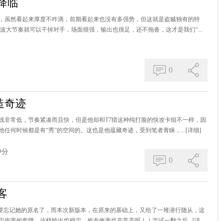
降临
，虽然看起来厚度不咋滴，前期看起来也没有多强势，但这就是盗贼独有的特
波大节奏就可以干掉对手，场面很强，输出也很足，还不拖沓，这才是我们“...
0
造奇迹
线非常低，节奏紧凑而且快，但是他却和T7猎这种纯打脸的快攻卡组不一样，因
任何时候都是有“秀”的空间的。这也是他蕴藏奇迹，受到笔者青睐，...
[详细]
冲分
0
客
快要忘记她的原名了，而本次新版本，在原来的基础上，又给了一堆潜行随从，这
伤害的套牌，这样输出也稳定，抢血效率也非常高呢！！尝试一翻之后...
[详