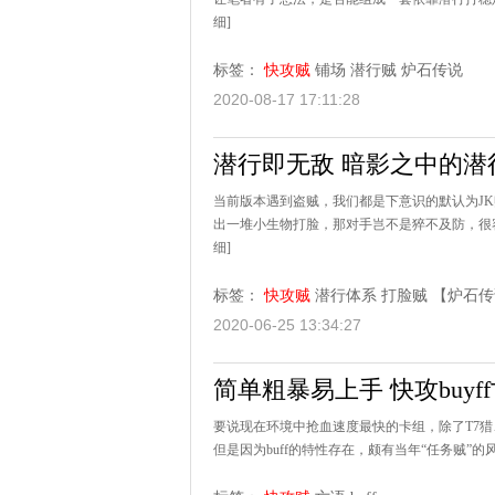
细]
标签：
快攻贼
铺场
潜行贼
炉石传说
2020-08-17 17:11:28
潜行即无敌 暗影之中的潜
当前版本遇到盗贼，我们都是下意识的默认为J
出一堆小生物打脸，那对手岂不是猝不及防，很容
细]
标签：
快攻贼
潜行体系
打脸贼
【炉石传
2020-06-25 13:34:27
简单粗暴易上手 快攻buyf
要说现在环境中抢血速度最快的卡组，除了T7
但是因为buff的特性存在，颇有当年“任务贼”的