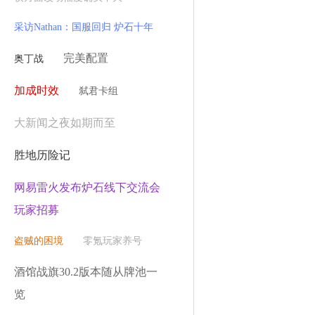
采访Nathan：国服回归 炉石十年
完美配置
奥丁战
加成时效
弑君卡组
大新闻之夜如期而至
胜地历险记
网易雷火发布炉石线下交流会
玩家招募
盗贼的困境
零氪玩家养号
酒馆战旗30.2版本随从牌池一
览