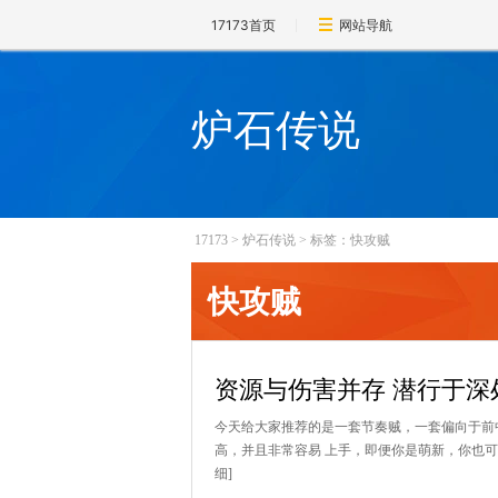
17173首页
网站导航
炉石传说
17173
>
炉石传说
>
标签：快攻贼
快攻贼
资源与伤害并存 潜行于深
今天给大家推荐的是一套节奏贼，一套偏向于前
高，并且非常容易 上手，即便你是萌新，你也可
细]