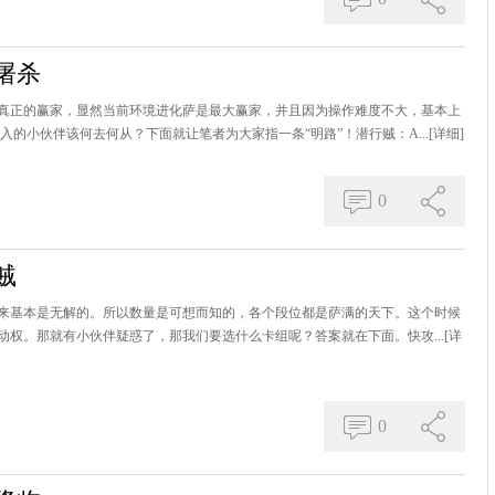
屠杀
真正的赢家，显然当前环境进化萨是最大赢家，并且因为操作难度不大，基本上
的小伙伴该何去何从？下面就让笔者为大家指一条“明路”！潜行贼：A...
[详细]
0
贼
来基本是无解的。所以数量是可想而知的，各个段位都是萨满的天下。这个时候
权。那就有小伙伴疑惑了，那我们要选什么卡组呢？答案就在下面。快攻...
[详
0