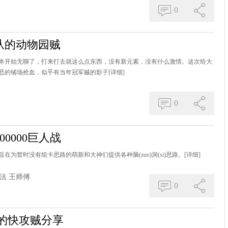
0
从的动物园贼
本开始无聊了，打来打去就这么点东西，没有新元素，没有什么激情。这次给大
恶的铺场抢血，似乎有当年冠军贼的影子
[详细]
0
00000巨人战
为暂时没有组卡思路的萌新和大神们提供各种脑(zuo)洞(si)思路。
[详细]
法
王师傅
0
娘的快攻贼分享