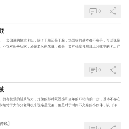
0
戮
，一套偏激的快攻卡组，除了干脸还是干脸，场面啥的基本都不在乎，可以说是
不管对新手玩家，还是老玩家来说，都是一套牌强度可观且上分效率的卡...
[详
0
贼
，拥有极强的斩杀能力，打脸的那种既视感和当年的T7猎有的一拼，基本不存在
组对于大部分老司机来说略显无趣，但是对于时间不充裕的小伙伴，以...
[详
传说】
0