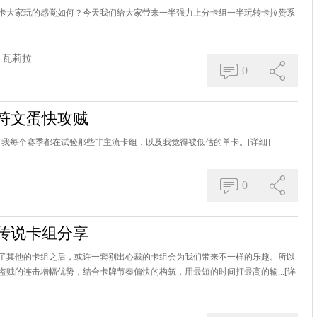
卡大家玩的感觉如何？今天我们给大家带来一半强力上分卡组一半玩转卡拉赞系
瓦莉拉
0
符文蛋快攻贼
说选手，我每个赛季都在试验那些非主流卡组，以及我觉得被低估的单卡。
[详细]
0
传说卡组分享
了其他的卡组之后，或许一套别出心裁的卡组会为我们带来不一样的乐趣。所以
贼的连击增幅优势，结合卡牌节奏偏快的构筑，用最短的时间打最高的输...
[详