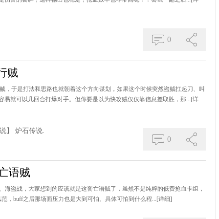
0
行贼
K贼，于是打法和思路也就朝着这个方向谋划，如果这个时候突然盗贼扛起刀、叫
易就可以几回合打爆对手。但你要是以为快攻贼仅仅靠信息差取胜，那...
[详
说】
炉石传说.
0
f亡语贼
猎、海盗战，大家想到的应该就是这套亡语贼了，虽然不是纯粹的低费抢血卡组，
风范，buff之后那场面压力也是大到可怕。具体可怕到什么程...
[详细]