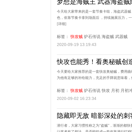
梦想是海贼王 武器海盗贼
今天给大家带来的是一套节奏卡组，海盗武器贼
色，依靠节奏卡拿到场面后 ，持续施展压力，一
[详细]
标签：
快攻贼
炉石传说
海盗贼
武器贼
2020-09-19 13:19:43
快攻也能秀！看奥秘贼创
今天要给大家推荐的是一套快攻奥秘贼，费用曲
为他有足够的补给能力，充足的手牌就意味着，他
标签：
快攻贼
炉石传说
快攻
月初
月初
2020-09-02 16:23:34
隐藏即无敌 暗影深处的刺
潜行者，大家习惯性称之为“盗贼”，渐渐的都
让笔者有了想法，是否能组成一套依靠潜行打稳定