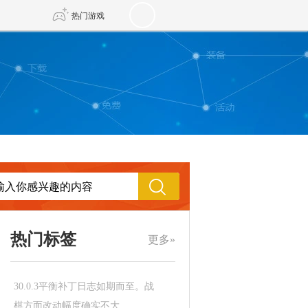
热门游戏
DNF
传奇4
剑网3旗舰版
新天龙八部
自由
诛仙世界
新仙侠5
热门标签
更多»
30.0.3平衡补丁日志如期而至。战
棋方面改动幅度确实不大