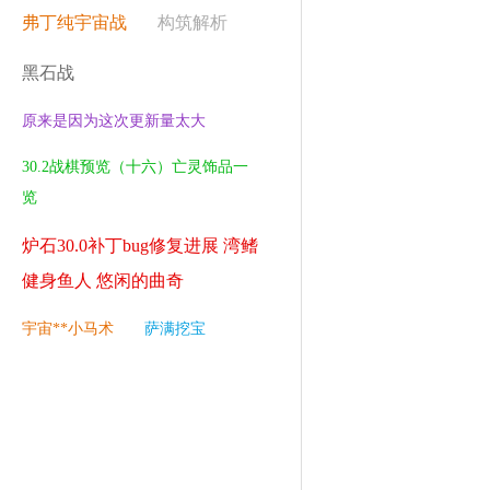
弗丁纯宇宙战
构筑解析
黑石战
原来是因为这次更新量太大
30.2战棋预览（十六）亡灵饰品一
览
炉石30.0补丁bug修复进展 湾鳍
健身鱼人 悠闲的曲奇
宇宙**小马术
萨满挖宝