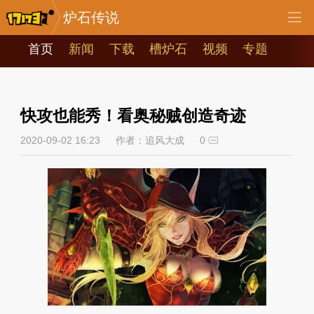
炉石传说
首页
新闻
下载
槽炉石
视频
专题
快攻也能秀！看奥秘贼创造奇迹
2020-09-02 16:23
作者：追风大成
0