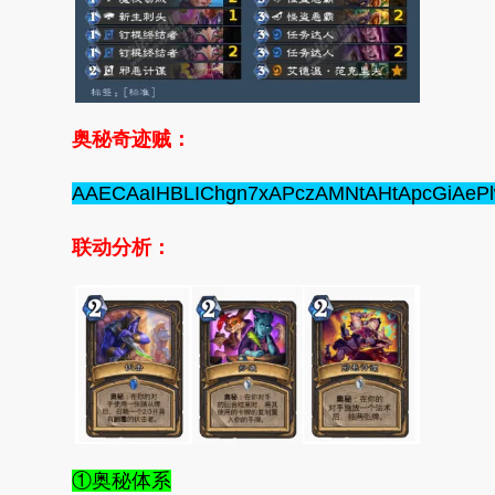
奥秘奇迹贼：
AAECAaIHBLIChgn7xAPczAMNtAHtApcGiA
联动分析：
①奥秘体系