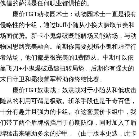
傀儡的萨满是任何职业都惧怕的。
廉价TGT动物园术士：动物园术士一直是很有
侵略性的卡组，通过buff小随从小换大赚取节奏和
场面优势。新卡小鬼爆破既能解场又能站场，与动
物园思路完美融合。前期你需要烈焰小鬼和虚空行
者站场，他们都是很完美的1费随从。中期可以依
靠飞刀+小鬼爆破迅速扭转局势。后期你有强大的
末日守卫和霜狼督军帮助你终结比赛。
廉价TGT奴隶战：奴隶战对于小随从和低攻击
随从的利用可谓是极致。斩杀手段也是千奇百怪，
十分有趣并且强力的卡组。在这套廉价卡组中，我
们带了两个盾牌格挡用于前期防御，同时加入了盾
牌猛击来辅助多余的护甲。（由于版本更迭，此卡