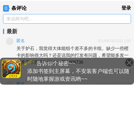
条评论
登录
0
来说两句吧...
最新
匿名
2016年3月13日 1:00
关于炉石，我觉得大体能组个差不多的卡组。缺少一些橙
卡的影响很大吗？还是说我的打发有问题，希望能多发一
些关于卡组的攻略！qq751008736
告诉你个秘密~~
添加书签到主屏幕，不安装客户端也可以随
回复
顶
时随地掌握游戏资讯哟~~
匿名
2015年10月25日 2:35
表示肉僵总是卡手，脸黑不适合戴，前期抓不到 后期就是
补药
回复
顶
匿名
2015年10月21日 1:48
不冲钱同样可以玩好，别把到处都说成坑