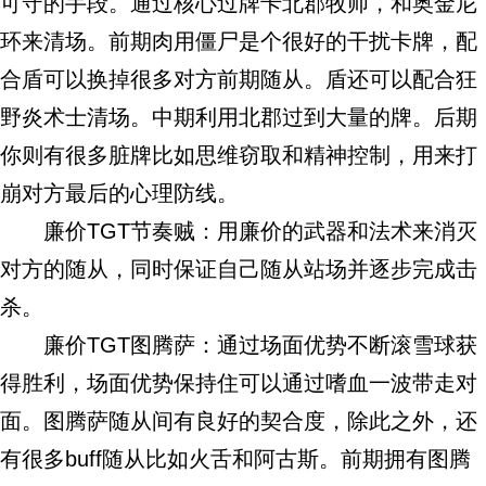
可守的手段。通过核心过牌卡北郡牧师，和奥金尼
环来清场。前期肉用僵尸是个很好的干扰卡牌，配
合盾可以换掉很多对方前期随从。盾还可以配合狂
野炎术士清场。中期利用北郡过到大量的牌。后期
你则有很多脏牌比如思维窃取和精神控制，用来打
崩对方最后的心理防线。
廉价TGT节奏贼：用廉价的武器和法术来消灭
对方的随从，同时保证自己随从站场并逐步完成击
杀。
廉价TGT图腾萨：通过场面优势不断滚雪球获
得胜利，场面优势保持住可以通过嗜血一波带走对
面。图腾萨随从间有良好的契合度，除此之外，还
有很多buff随从比如火舌和阿古斯。前期拥有图腾