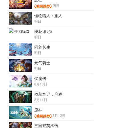
明日
怪物猎人：旅人
明日
桃花源记2
明日
问剑长生
明日
元气骑士
明日
伏魔传
8月10日
盗墓笔记：启程
8月11日
原神
8月12日
三国戏英杰传