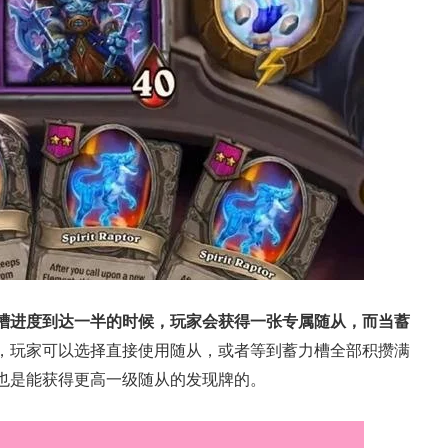
从MU开始，为
一看吓一跳：雷死人不偿
膀成了"躲不掉
的囧图集（1169）
槽进度到达一半的时候，玩家会获得一张专属随从，而当蓄
，玩家可以选择直接使用随从，或者等到蓄力槽全部积攒满
也是能获得更高一级随从的发现牌的。