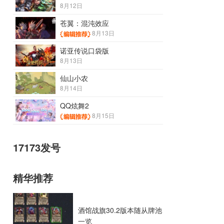
8月12日
苍翼：混沌效应
8月13日
诺亚传说口袋版
8月13日
仙山小农
8月14日
QQ炫舞2
8月15日
17173发号
精华推荐
酒馆战旗30.2版本随从牌池
一览