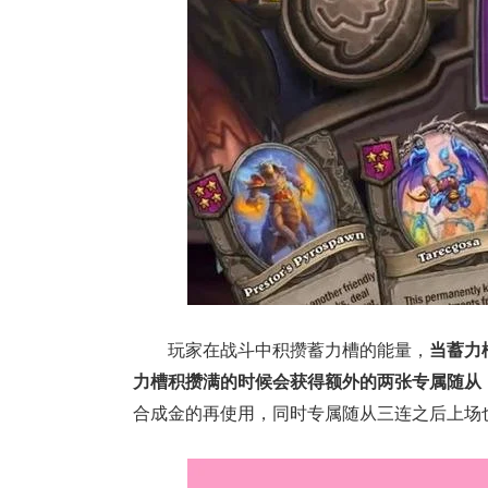
正惊漫谈：
什么网游翅
的刚需"？
玩家在战斗中积攒蓄力槽的能量，
当蓄力
力槽积攒满的时候会获得额外的两张专属随从
合成金的再使用，同时专属随从三连之后上场