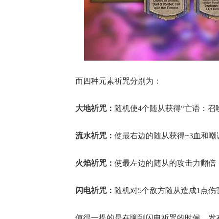
而四种元素祈咒分别为：
大地祈咒：
随机使4个随从获得“亡语：召唤
流水祈咒：
使最右边的随从获得+3血和嘲
火焰祈咒：
使最
左边的随从的攻击力翻倍
闪电祈咒：
随机对5个敌方随从造成1点伤
值得一提的是在聊到闪电祈咒的时候，发