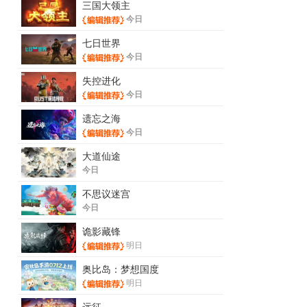
三国大领主
今日
七日世界
今日
失控进化
今日
遗忘之海
今日
大道仙途
今日
不思议迷宫
今日
诡影藏锋
明日
奥比岛：梦想国度
明日
远征