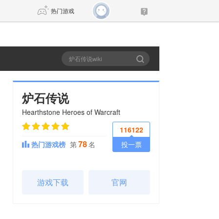
热门游戏
DNF
传奇4
剑网3旗舰版
新天龙八部
炉石传说
Hearthstone Heroes of Warcraft
自由
诛仙世界
新仙侠5
116122
78
热门游戏榜
第
名
投一票
游戏下载
官网