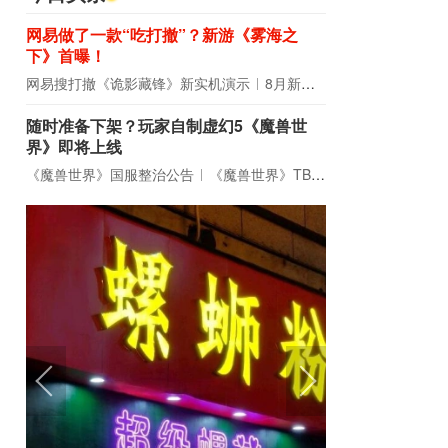
网易做了一款“吃打撤”？新游《雾海之
下》首曝！
网易搜打撤《诡影藏锋》新实机演示
8月新游前瞻：《诡秘之主》领衔
随时准备下架？玩家自制虚幻5《魔兽世
界》即将上线
《魔兽世界》国服整治公告
《魔兽世界》TBC周年大更：双经典团本回归！