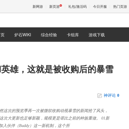
新网游
新页游
礼包/激活码
今日开服
热门页游
首页
炉石WIKI
综合经验
卡组库
游戏下载
魔兽
天堂
和英雄，这就是被收购后的暴雪
王权与
神评论
0
然这次的预览季再一次被微软收购动视暴雪的新闻抢了风头，
这次大更新也足够新颖，规模更是堪比之前的种族重做。 01新
加入伙伴（Buddy）这一新机制，这个所