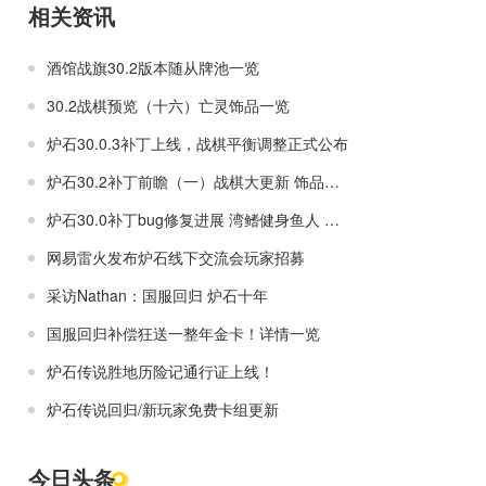
相关资讯
酒馆战旗30.2版本随从牌池一览
30.2战棋预览（十六）亡灵饰品一览
炉石30.0.3补丁上线，战棋平衡调整正式公布
炉石30.2补丁前瞻（一）战棋大更新 饰品机制 退环境及更多
炉石30.0补丁bug修复进展 湾鳍健身鱼人 悠闲的曲奇
网易雷火发布炉石线下交流会玩家招募
采访Nathan：国服回归 炉石十年
国服回归补偿狂送一整年金卡！详情一览
炉石传说胜地历险记通行证上线！
炉石传说回归/新玩家免费卡组更新
今日头条