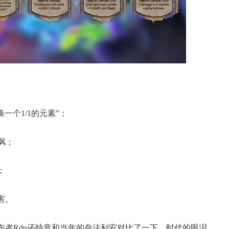
一个1/1的元素”；
讽；
；
害。
布者Rdu还特意和当年的奈法利安对比了一下，时代的眼泪