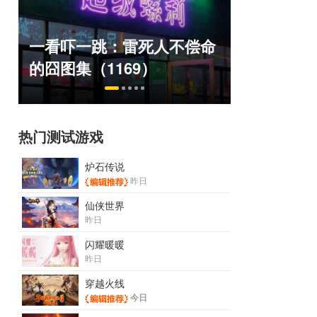
盘点8月扎堆上线的影游：
绅士日报
命
玩家想扔核弹，结果只能谈
服依旧活
恋爱？
太诱人
热门测试游戏
炉石传说
昨日
仙侠世界
昨日
闪耀暖暖
昨日
穿越火线
今日