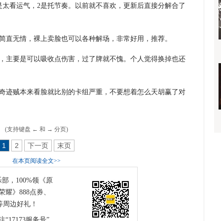
是太看运气，2是托节奏。以前就不喜欢，更新后直接分解合了
简直无情，裸上卖脸也可以各种解场，非常好用，推荐。
，主要是可以吸收点伤害，过了牌就不愧。个人觉得换掉也还
，奇迹贼本来看脸就比别的卡组严重，不要想着怎么天胡赢了对
(支持键盘 ← 和 → 分页)
1
2
下一页
末页
在本页阅读全文>>
乐部，100%领《原
耀》888点券、
等周边好礼！
“17173服务号”