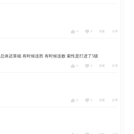
0
0
回复
分享
总体还算稳 有时候连胜 有时候连败 索性是打进了5级 
0
0
回复
分享
0
0
回复
分享