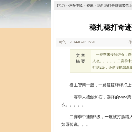
17173
>
炉石传说
>
资讯
> 稳扎稳打奇迹贼带你
稳扎稳打奇迹
时间：2014-03-16 15:20
作
一赛季末接触炉石，选择
文 章
人么。。。。。二赛季中
摘 要
打到2级，还是没能如愿
楼主智商一般，一路磕磕绊绊打上
一赛季末接触炉石，选择的wow
么。。。。。
二赛季中速贼5级，一度被打脸猎
如愿传说。。。