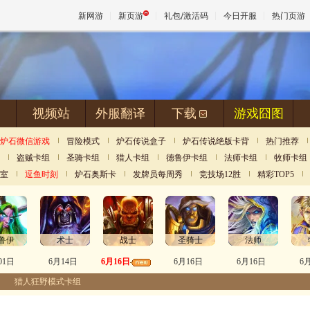
新网游
新页游
礼包/激活码
今日开服
热门页游
魔兽
视频站
外服翻译
下载
游戏囧图
天堂
炉石微信游戏
冒险模式
炉石传说盒子
炉石传说绝版卡背
热门推荐
盗贼卡组
圣骑卡组
猎人卡组
德鲁伊卡组
法师卡组
牧师卡组
王权与
室
逗鱼时刻
炉石奥斯卡
发牌员每周秀
竞技场12胜
精彩TOP5
鲁伊
术士
战士
圣骑士
法师
01日
6月14日
6月16日
6月16日
6月16日
6
猎人狂野模式卡组