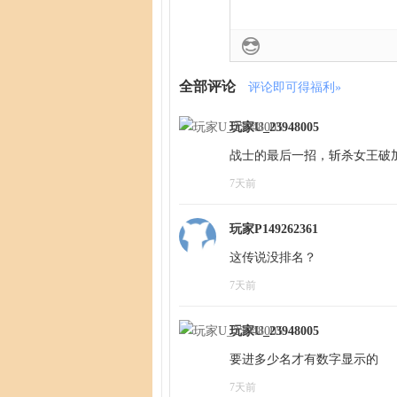
全部评论
评论即可得福利»
玩家U_23948005
战士的最后一招，斩杀女王破
7天前
玩家P149262361
7天前
玩家U_23948005
要进多少名才有数字显示的
7天前