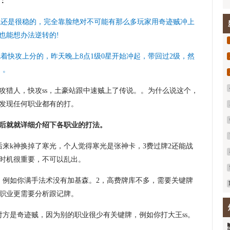
：
迹贼还是很稳的，完全靠脸绝对不可能有那么多玩家用奇迹贼冲上
也能想办法逆转的!
着快攻上分的，昨天晚上8点1级0星开始冲起，带回过2级，然
。。
攻猎人，快攻ss，土豪站跟中速贼上了传说。。为什么说这个，
发现任何职业都有的打。
后就就详细介绍下各职业的打法。
后来k神换掉了寒光，个人觉得寒光是张神卡，3费过牌2还能战
时机很重要，不可以乱出。
。例如你满手法术没有加基森。2，高费牌库不多，需要关键牌
职业更需要分析跟记牌。
对方是奇迹贼，因为别的职业很少有关键牌，例如你打大王ss。