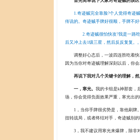
首先简单说下大家对奇迹贼的误区
1.奇迹贼完全靠脸?个人觉得奇
传说的。奇迹贼手牌好很顺，手牌不好
2.奇迹贼很怕快攻?我是一路吃
后又冲上去1级三星，然后反反复复。
调整好心态后，一波四连胜吃着快
因为当你对奇迹贼理解深刻以后，你会
再说下我对几个关键卡的理解，然
一，寒光。
我的卡组是k神那套，
场，你会觉得负面效果严重，寒光出的
1，当你手牌很劣势是，靠他刷牌
扭转战局，或者终结对手，奇迹贼别的
3，我不建议用寒光来爆牌，除非