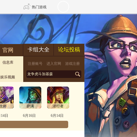
热门游戏
DNF
传奇4
卡组大全
论坛投稿
官网
剑网3旗舰版
新天龙八部
信息库
注册账号
进入官网
游戏注册
自由
诛仙世界
新仙侠5
娱乐视频
牧师
萨满
潜行者
月14日
6月16日
6月14日