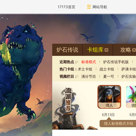
17173首页
网站导航
炉石传说
卡组库
攻略
近期热点：
标准模式
炉石传说手机版
热门卡组：
术士卡组
战士卡组
萨满卡组
视频栏目：
满分节目
夏一可
炉石实验
猎人
德
6月13日
6月
猎人标准模式卡组