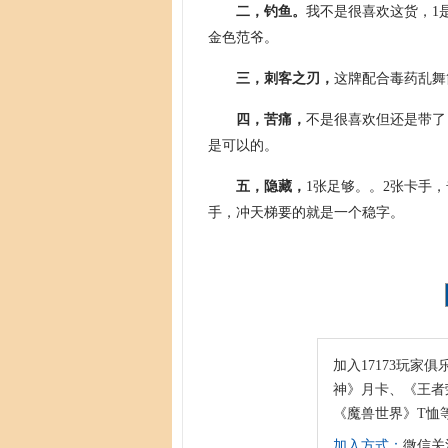
二，钓鱼。
我不是很喜欢这货，1
金色范爷。
三，刺客之刃，
这牌配合毒药乱舞
四，苦痛，
不是很喜欢但还是带了
是可以的。
五，隐藏，
1张足够。。2张卡手
手，冲天梯要的就是一个稳字。
加入17173玩家俱
神》月卡、《王者荣
《魔兽世界》T恤
加入方式：
微信关注