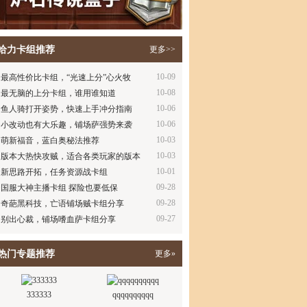
给力卡组推荐
更多>>
10-09
最高性价比卡组，“光速上分”心火牧
10-08
最无脑的上分卡组，谁用谁知道
10-06
鱼人骑打开姿势，快速上手冲分指南
10-06
小改动也有大乐趣，铺场萨强势来袭
10-03
萌新福音，蓝白奥秘法推荐
10-03
版本大热快攻贼，适合各类玩家的版本
10-01
推…
新思路开拓，任务资源战卡组
09-28
国服大神主播卡组 探险也要低保
09-28
奇葩黑科技，亡语铺场贼卡组分享
09-27
别出心裁，铺场嗜血萨卡组分享
热门专题推荐
更多»
333333
qqqqqqqqqq