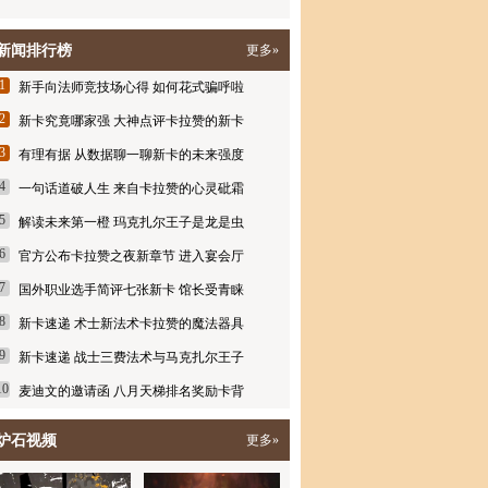
新闻排行榜
更多»
1
新手向法师竞技场心得 如何花式骗呼啦
2
新卡究竟哪家强 大神点评卡拉赞的新卡
3
有理有据 从数据聊一聊新卡的未来强度
4
一句话道破人生 来自卡拉赞的心灵砒霜
5
解读未来第一橙 玛克扎尔王子是龙是虫
6
官方公布卡拉赞之夜新章节 进入宴会厅
7
国外职业选手简评七张新卡 馆长受青睐
8
新卡速递 术士新法术卡拉赞的魔法器具
9
新卡速递 战士三费法术与马克扎尔王子
10
麦迪文的邀请函 八月天梯排名奖励卡背
炉石视频
更多»