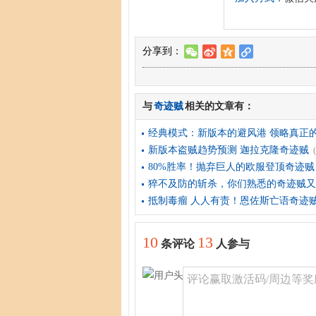
分享到：
w
t
z
l
与
奇迹贼
相关的文章有：
经典模式：新版本的避风港 领略真正
新版本盗贼趋势预测 迦拉克隆奇迹贼
80%胜率！抛弃巨人的欧服登顶奇迹贼
猝不及防的斩杀，你们熟悉的奇迹贼又
抵制毒瘤 人人有责！恩佐斯亡语奇迹
10
13
条评论
人参与
评论赢取激活码/周边等奖励