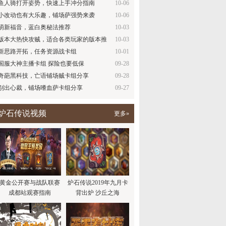
鱼人骑打开姿势，快速上手冲分指南
10-06
小改动也有大乐趣，铺场萨强势来袭
10-06
萌新福音，蓝白奥秘法推荐
10-03
版本大热快攻贼，适合各类玩家的版本推
10-03
荐
新思路开拓，任务资源战卡组
10-01
国服大神主播卡组 探险也要低保
09-28
奇葩黑科技，亡语铺场贼卡组分享
09-28
别出心裁，铺场嗜血萨卡组分享
09-27
炉石传说视频
更多»
黄金公开赛与战队联赛
炉石传说2019年九月卡
成都站观赛指南
背出炉 沙丘之海