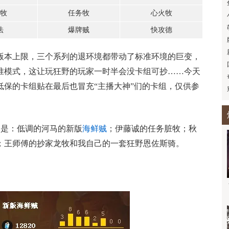
牧
任务牧
心火牧
法
爆牌贼
快攻德
版本上限，三个系列的退环境都带动了标准环境的巨变，
准模式，这让玩狂野的玩家一时半会没卡组可抄……今天
低保的卡组贴在最后也冒充“主播大神”们的卡组，仅供参
别是：低调的河马的新版
海鲜贼
；伊藤诚的任务脏牧；秋
；王师傅的抄家龙牧和我自己的一套狂野恩佐斯骑。