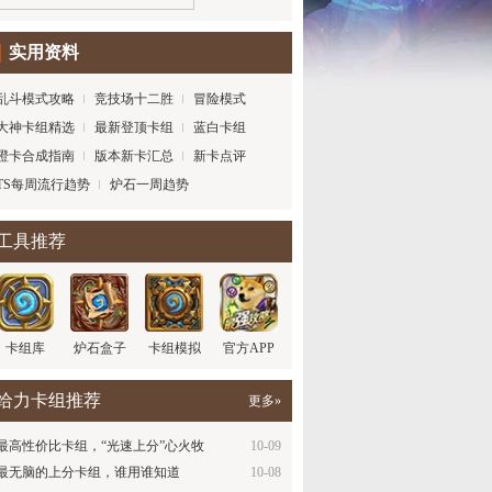
实用资料
乱斗模式攻略
竞技场十二胜
冒险模式
大神卡组精选
最新登顶卡组
蓝白卡组
橙卡合成指南
版本新卡汇总
新卡点评
TS每周流行趋势
炉石一周趋势
工具推荐
卡组库
炉石盒子
卡组模拟
官方APP
给力卡组推荐
更多»
最高性价比卡组，“光速上分”心火牧
10-09
最无脑的上分卡组，谁用谁知道
10-08