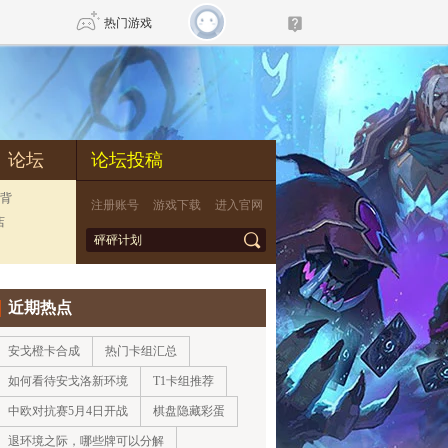
热门游戏
DNF
传奇4
论坛
论坛投稿
剑网3旗舰版
新天龙八部
背
注册账号
游戏下载
进入官网
店
*
自由
诛仙世界
新仙侠5
近期热点
安戈橙卡合成
热门卡组汇总
如何看待安戈洛新环境
T1卡组推荐
中欧对抗赛5月4日开战
棋盘隐藏彩蛋
退环境之际，哪些牌可以分解