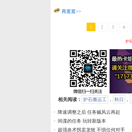
再逛逛>>
1
2
3
4
炉石
相关阅读：
炉石搬运工
，
秋日
，
降速调整之后 任务贼风云再起
间谍的任务 玩转新版本
超强炎术拐卖龙牧 不惧任何对手