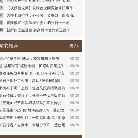
6
异想天开卡组构筑 轮回法师的诞生历程
7
【视频抢先爆】哀绿首次回应丝袜门事件…
8
大神卡组推荐：心火牧、节奏战、跟班动…
9
冒险模式《探险者协会》45张新卡一览
10
新鲜的国服登顶 超高胜率傻龙青玉德卡…
精彩推荐
更多»
这9个“摸鱼怪”随从，能攻击却不攻击，
08-20
你…
趁“战场军官”还没削弱，抓紧时间用这3
08-20
套…
海盗任务战月中传说-卡组分享-心得交流
08-20
讨论…
炉石平衡补丁公布，高达8张卡被削弱
08-20
平衡补丁明日上线！但这又跟我嘲讽德有
08-20
什么…
炉石传说：登顶了，分享一些我的吸血瞎
08-20
经验…
钻五无加成节奏法45场67%胜率上传说
08-20
新晋霸主“光牙骑”胜率高达66%，谁还敢
08-20
嘲…
版本末期上分明灯！一周高胜率卡组汇总
08-20
炉石传说：自撕术，卡组分享和一些使用
08-20
心得…