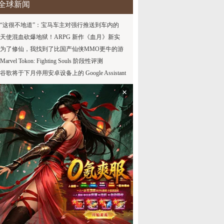
全球新闻
“这很不地道”：宝马车主对强行推送到车内的
《Spider-Man》新广告感到愤怒
天使混血砍爆地狱！ARPG 新作《血月》新实
机，玩家直呼白菜价
为了修仙，我找到了比国产仙侠MMO更牛的游
戏
Marvel Tokon: Fighting Souls 阶段性评测
谷歌将于下月停用安卓设备上的 Google Assistant
×