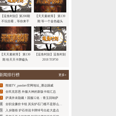
【逗鱼时刻】第200期
【天天素材库】 第139
不玩但看，等你来干
期 等一个金色磕头
【天天素材库】 第130
【逗鱼时刻】逗鱼时刻
期 给天天卡牌磕头
2018 TOP50
新闻排行榜
更多»
1
熊猫TV_pandatv官网地址_潘达踢威
2
全民克苏恩 外服大神的新版卡组汇总
3
萨满并未隐藏！国服12名：青玉回响萨
4
全职业廉价卡组 其实炉石门槛不是那么…
5
入乡随俗 炉石传说卡牌绰号出处大盘点