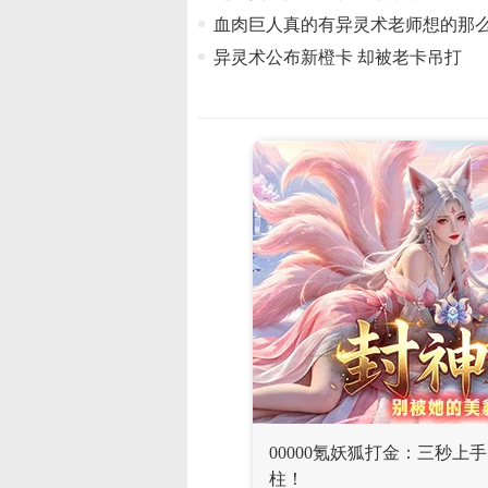
血肉巨人真的有异灵术老师想的那
异灵术公布新橙卡 却被老卡吊打
00000氪妖狐打金：三秒
柱！