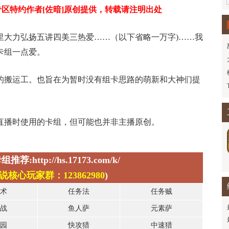
专区特约作者[佐暗]原创提供，转载请注明出处
里大力弘扬五讲四美三热爱……（以下省略一万字
)
……我
卡组一点爱。
的搬运工。也旨在为暂时没有组卡思路的萌新和大神们提
直播时使用的卡组，但可能也并非主播原创。
:http://hs.17173.com/k/
核心玩家群：123862980
)
术
任务法
任务贼
战
鱼人萨
元素萨
园
快攻猎
中速猎