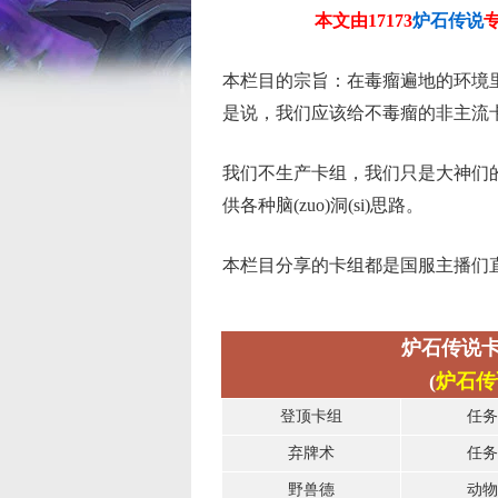
本文由17173
炉石传说
本栏目的宗旨：在毒瘤遍地的环境
是说，我们应该给不毒瘤的非主流
我们不生产卡组，我们只是大神们
供各种脑
(zuo)
洞
(si)
思路。
本栏目分享的卡组都是国服主播们
炉石传说卡组推荐
(
炉石传说
登顶卡组
任务
弃牌术
任务
野兽德
动物