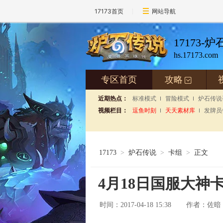
17173首页
网站导航
17173-
hs.17173.com
专区首页
攻略
+
近期热点：
标准模式
冒险模式
炉石传说
视频栏目：
逗鱼时刻
天天素材库
发牌员
17173
>
炉石传说
>
卡组
>
正文
4月18日国服大神
时间：2017-04-18 15:38
佐暗
作者：