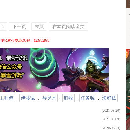
·
·
5
下一页
末页
在本页阅读全文
·
·
传说核心交流QQ群：123862980
·
王师傅
，
伊藤诚
，
异灵术
，
脏牧
，
任务贼
，
海鲜贼
(2021-08-20)
(2021-08-09)
(2020-08-23)