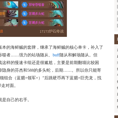
版本的海鲜贼的套牌，继承了海鲜贼的核心单卡，补入了
吞噬者……强力的站场随从、
buff
随从和解场随从。但
战这样的慢速卡组还是很尴尬，主要是前期翻墙比较困
掉隐身的芬杰和
588
的多头蛇，后期……。所以你只能寄
蓝领组合（蓝腮
+
领军
+
）”后跳硬币再下蓝腮
+
巨壳龙，找
带走对面。
就是自己的右手。