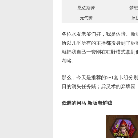
恩佐斯骑
梦想
元气骑
冰
各位水友老爷们好，我是佐暗。新
所以几乎所有的主播都投身到了标
就把我自己一套刚在狂野模式拿到
考咯。
那么，今天是推荐的
5+1
套卡组分
日的消失任务贼；异灵术的弃牌园
低调的河马 新版海鲜贼