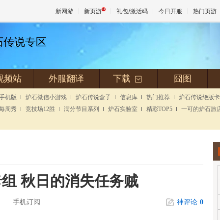
新网游
新页游
礼包/激活码
今日开服
热门页游
炉石传说专区
魔兽
视频站
外服翻译
下载
囧图
+
天堂
手机版
炉石微信小游戏
炉石传说盒子
信息库
热门推荐
炉石传说绝版卡
每周秀
竞技场12胜
满分节目系列
炉石实验室
精彩TOP5
一可的炉石旅
王权与
卡组 秋日的消失任务贼
手机订阅
神评论
0