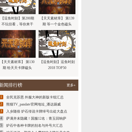
【逗鱼时刻】第200期
【天天素材库】 第139
不玩但看，等你来干
期 等一个金色磕头
【天天素材库】 第130
【逗鱼时刻】逗鱼时刻
期 给天天卡牌磕头
2018 TOP50
新闻排行榜
更多»
1
全民克苏恩 外服大神的新版卡组汇总
2
熊猫TV_pandatv官网地址_潘达踢威
3
入乡随俗 炉石传说卡牌绰号出处大盘点
4
萨满并未隐藏！国服12名：青玉回响萨
5
炉石中各种卡牌的别名与外号大汇总