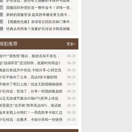
6
炉石传说：那些令人费解的卡牌外号由来…
7
国服回归补偿狂送一整年金卡！详情一览…
8
新鲜的国服登顶 超高胜率傻龙青玉德卡…
9
【视频抢先爆】哀绿首次回应丝袜门事件…
10
经典从何而来？海量炉石传说卡牌原画曝…
精彩推荐
更多»
这9个“摸鱼怪”随从，能攻击却不攻击，
08-20
你…
趁“战场军官”还没削弱，抓紧时间用这3
08-20
套…
海盗任务战月中传说-卡组分享-心得交流
08-20
讨论…
炉石平衡补丁公布，高达8张卡被削弱
08-20
平衡补丁明日上线！但这又跟我嘲讽德有
08-20
什么…
炉石传说：登顶了，分享一些我的吸血瞎
08-20
经验…
钻五无加成节奏法45场67%胜率上传说
08-20
新晋霸主“光牙骑”胜率高达66%，谁还敢
08-20
嘲…
版本末期上分明灯！一周高胜率卡组汇总
08-20
炉石传说：自撕术，卡组分享和一些使用
08-20
心得…