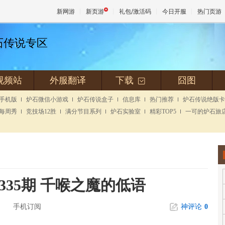
新网游
新页游
礼包/激活码
今日开服
热门页游
炉石传说专区
魔兽
视频站
外服翻译
下载
囧图
+
天堂
手机版
炉石微信小游戏
炉石传说盒子
信息库
热门推荐
炉石传说绝版卡
每周秀
竞技场12胜
满分节目系列
炉石实验室
精彩TOP5
一可的炉石旅
王权与
335期 千喉之魔的低语
手机订阅
神评论
0