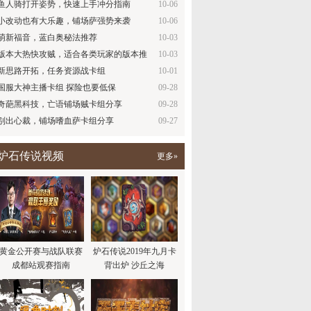
鱼人骑打开姿势，快速上手冲分指南
10-06
小改动也有大乐趣，铺场萨强势来袭
10-06
萌新福音，蓝白奥秘法推荐
10-03
版本大热快攻贼，适合各类玩家的版本推
10-03
荐
新思路开拓，任务资源战卡组
10-01
国服大神主播卡组 探险也要低保
09-28
奇葩黑科技，亡语铺场贼卡组分享
09-28
别出心裁，铺场嗜血萨卡组分享
09-27
炉石传说视频
更多»
黄金公开赛与战队联赛
炉石传说2019年九月卡
成都站观赛指南
背出炉 沙丘之海