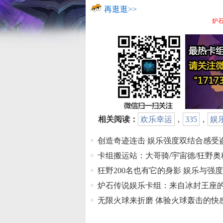
再逛逛>>
炉石
相关阅读：
欢乐幸运
，
335
，
娱
创造奇迹连击 娱乐强度双结合感受
卡组搬运站：大哥骑/宇宙德/狂野奥
狂野200名也有它的身影 娱乐与强
炉石传说娱乐卡组：来自冰封王座
无限火球来折磨 体验火球轰击的快