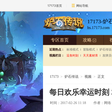
17173首页
网站导航
17173-
hs.17173.com
专区首页
攻略
+
近期热点：
标准模式
冒险模式
炉石传说
视频栏目：
逗鱼时刻
天天素材库
发牌员
17173
>
炉石传说
>
视频
>
正文
每日欢乐幸运时刻 
时间：2017-02-26 11:18
网络
作者：