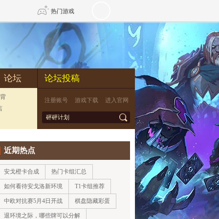
热门游戏
DNF
传奇4
论坛
论坛投稿
剑网3旗舰版
新天龙八部
背
注册账号
游戏下载
进入官网
店
*
自由
诛仙世界
新仙侠5
近期热点
安戈橙卡合成
热门卡组汇总
如何看待安戈洛新环境
T1卡组推荐
中欧对抗赛5月4日开战
棋盘隐藏彩蛋
退环境之际，哪些牌可以分解