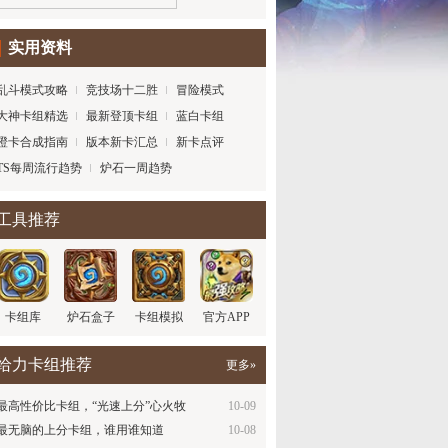
实用资料
乱斗模式攻略
竞技场十二胜
冒险模式
大神卡组精选
最新登顶卡组
蓝白卡组
橙卡合成指南
版本新卡汇总
新卡点评
TS每周流行趋势
炉石一周趋势
工具推荐
卡组库
炉石盒子
卡组模拟
官方APP
给力卡组推荐
更多»
最高性价比卡组，“光速上分”心火牧
10-09
最无脑的上分卡组，谁用谁知道
10-08