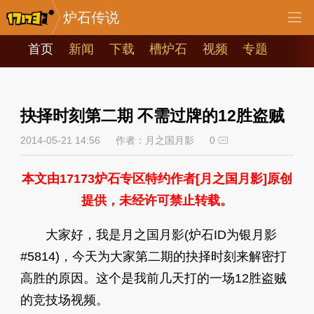
炉石传说
首页
新闻
下载
槽炉石
视频
专题
抉择时刻第二期 不需过牌的12胜盗贼
2014-05-21 14:56
作者：月之国月影
0
本文由17173炉石专区特约作者[月之国月影]原创
提供，未经许可禁止转载。
大家好，我是月之国月影(炉石ID为银月影
#5814)，今天为大家第二期的抉择时刻来解密打
高胜的原因。这个是我前几天打的一场12胜盗贼
的竞技场视频。