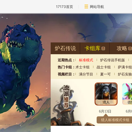
17173首页
网站导航
炉石传说
卡组库
攻略
近期热点：
标准模式
炉石传说手机版
热门卡组：
术士卡组
战士卡组
萨满卡组
视频栏目：
满分节目
夏一可
炉石实验
猎人
德
6月13日
6月
猎人标准模式卡组