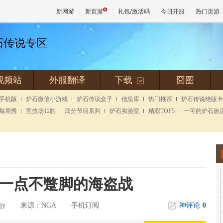
新网游
新页游
礼包/激活码
今日开服
热门页游
炉石传说专区
魔兽
视频站
外服翻译
下载
囧图
+
天堂
手机版
炉石微信小游戏
炉石传说盒子
信息库
热门推荐
炉石传说绝版卡
每周秀
竞技场12胜
满分节目系列
炉石实验室
精彩TOP5
一可的炉石旅
王权与
 一点不蹩脚的海盗战
jy
NGA
手机订阅
神评论
0
来源：