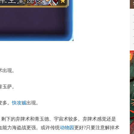
·
·
·
·
·
术出现。
青玉萨。
变多。
快攻贼
出现。
/3，剩下的弃牌术和青玉德、宇宙术较多。弃牌术感觉还是
血能力海盗战更强。或许传统
动物园
更好?只要注意解掉术