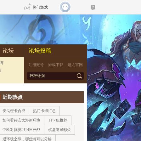
热门游戏
DNF
传奇4
论坛
论坛投稿
剑网3旗舰版
新天龙八部
背
注册账号
游戏下载
进入官网
店
自由
诛仙世界
新仙侠5
*
近期热点
安戈橙卡合成
热门卡组汇总
如何看待安戈洛新环境
T1卡组推荐
中欧对抗赛5月4日开战
棋盘隐藏彩蛋
退环境之际，哪些牌可以分解