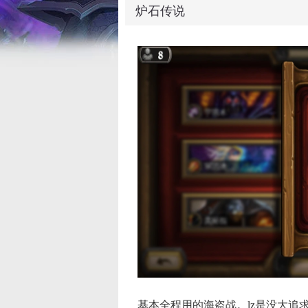
炉石传说
基本全程用的海盗战。lz是没大追