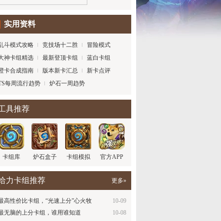
实用资料
乱斗模式攻略
竞技场十二胜
冒险模式
大神卡组精选
最新登顶卡组
蓝白卡组
橙卡合成指南
版本新卡汇总
新卡点评
TS每周流行趋势
炉石一周趋势
工具推荐
卡组库
炉石盒子
卡组模拟
官方APP
给力卡组推荐
更多»
最高性价比卡组，“光速上分”心火牧
10-09
最无脑的上分卡组，谁用谁知道
10-08