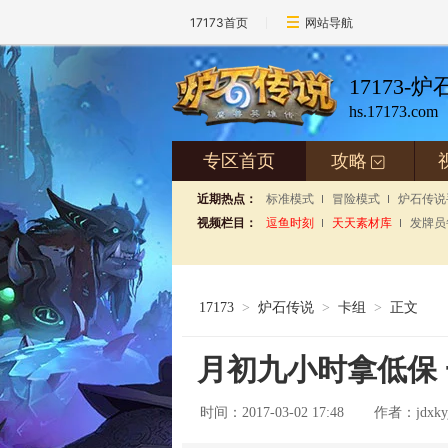
17173首页
网站导航
17173-
hs.17173.com
专区首页
攻略
+
近期热点：
标准模式
冒险模式
炉石传说
视频栏目：
逗鱼时刻
天天素材库
发牌员
17173
>
炉石传说
>
卡组
>
正文
月初九小时拿低保
时间：2017-03-02 17:48
jdxky
作者：