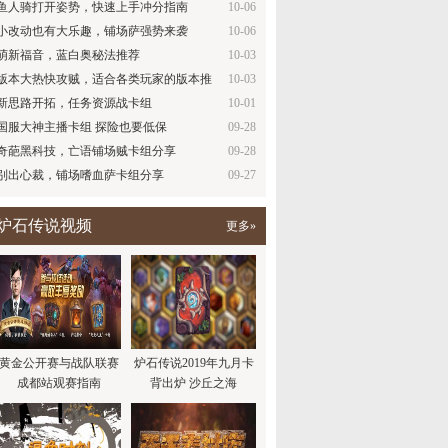
鱼人骑打开姿势，快速上手冲分指南
10-06
小改动也有大乐趣，铺场萨强势来袭
10-06
萌新福音，蓝白奥秘法推荐
10-03
版本大热快攻贼，适合各类玩家的版本推
10-03
荐
新思路开拓，任务资源战卡组
10-01
国服大神主播卡组 探险也要低保
09-28
奇葩黑科技，亡语铺场贼卡组分享
09-28
别出心裁，铺场嗜血萨卡组分享
09-27
炉石传说视频
更多»
黄金公开赛与战队联赛
炉石传说2019年九月卡
成都站观赛指南
背出炉 沙丘之海