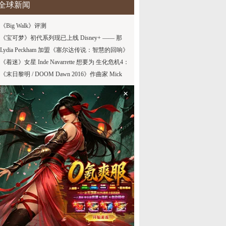
全球新闻
《Big Walk》评测
《宝可梦》初代系列现已上线 Disney+ —— 那
么，其他剧集都去哪儿了？
Lydia Peckham 加盟《塞尔达传说：智慧的回响》
电影演员阵容
《着迷》女星 Inde Navarrette 想要为 生化危机4：
重制版 角色配音
《末日黎明 / DOOM Dawn 2016》作曲家 Mick
Gordon 将首次在音乐节现场演出该作原声带
×