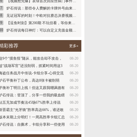
6
【视频抢先爆】哀绿首次回应丝袜门事件…
7
炉石传说：那些令人费解的卡牌外号由来…
8
见证冠军的时刻！中欧对抗赛总决赛视频…
9
【逗鱼时刻】第200期 不玩但看，等你来…
10
炉石传说每日神灯：可以自定义充值金额…
精彩推荐
更多»
这9个“摸鱼怪”随从，能攻击却不攻击，
08-20
你…
趁“战场军官”还没削弱，抓紧时间用这3
08-20
套…
海盗任务战月中传说-卡组分享-心得交流
08-20
讨论…
炉石平衡补丁公布，高达8张卡被削弱
08-20
平衡补丁明日上线！但这又跟我嘲讽德有
08-20
什么…
炉石传说：登顶了，分享一些我的吸血瞎
08-20
经验…
钻五无加成节奏法45场67%胜率上传说
08-20
新晋霸主“光牙骑”胜率高达66%，谁还敢
08-20
嘲…
版本末期上分明灯！一周高胜率卡组汇总
08-20
炉石传说：自撕术，卡组分享和一些使用
08-20
心得…