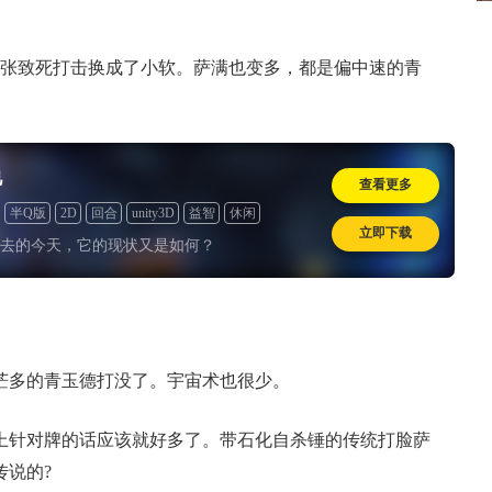
一张致死打击换成了小软。萨满也变多，都是偏中速的青
说
查看更多
半Q版
2D
回合
unity3D
益智
休闲
立即下载
去的今天，它的现状又是如何？
茫多的青玉德打没了。宇宙术也很少。
带上针对牌的话应该就好多了。带石化自杀锤的传统打脸萨
传说的?