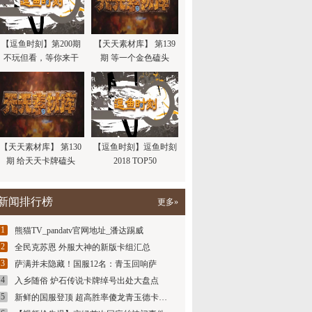
【逗鱼时刻】第200期
【天天素材库】 第139
不玩但看，等你来干
期 等一个金色磕头
【天天素材库】 第130
【逗鱼时刻】逗鱼时刻
期 给天天卡牌磕头
2018 TOP50
新闻排行榜
更多»
1
熊猫TV_pandatv官网地址_潘达踢威
2
全民克苏恩 外服大神的新版卡组汇总
3
萨满并未隐藏！国服12名：青玉回响萨
4
入乡随俗 炉石传说卡牌绰号出处大盘点
5
新鲜的国服登顶 超高胜率傻龙青玉德卡…