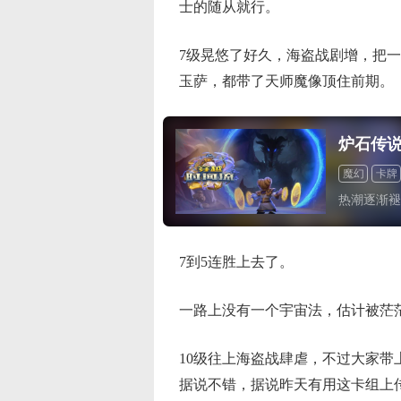
士的随从就行。
7级晃悠了好久，海盗战剧增，把
玉萨，都带了天师魔像顶住前期。
炉石传
魔幻
卡牌
道具收费
热潮逐渐褪
7到5连胜上去了。
一路上没有一个宇宙法，估计被茫
10级往上海盗战肆虐，不过大家
据说不错，据说昨天有用这卡组上