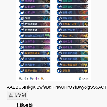
AAEBC6IHkgKiBwf9BqIHnwUHrQYfBwyoigSS5AO
卡牌移除：