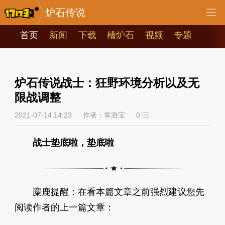
炉石传说
首页
新闻
下载
槽炉石
视频
专题
炉石传说战士：狂野环境分析以及无
限战调整
2021-07-14 14:23
作者：掌游宝
0
战
士垫底啦，垫底啦
麋鹿提醒：在看本篇文章之前强烈建议您先
阅读作者的上一篇文章：