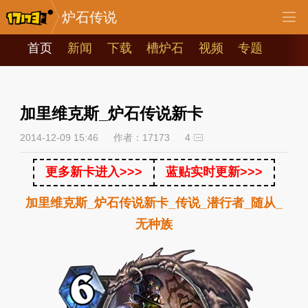
炉石传说
首页
新闻
下载
槽炉石
视频
专题
加里维克斯_炉石传说新卡
2014-12-09 15:46
作者：17173
4
更多新卡进入>>>
蓝贴实时更新>>>
加里维克斯_炉石传说新卡_传说_潜行者_随从_
无种族