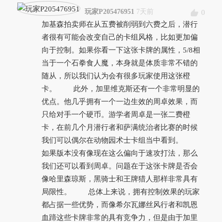
玩家P205476951
7天前
0
加基森拍卖师在从五费被削弱到六费之后，潜行
者很有可能会改变自己的卡组风格，比如更加偏
向于控制。如果你看一下这张卡牌的属性，5/8相
当于一个石拳食人魔，本身就是体质非常不错的
随从，所以我们认为会有很多玩家使用这张橙
卡。 此外，加里维克斯还有一个非常明显的
优点。他几乎拥有一个一边生效的周卓效果，而
只给对手一个硬币。游学者周卓是一张二费橙
卡，在前几个月潜行者和萨满统治者比赛的时候
我们可以偶尔在动物园术士卡组当中看到。
如果版本没有像现在这么偏向于速攻打法，那么
我们还可以看到周卓。问题在于这张卡牌是否会
像哈里森琼斯，黑骑士和王牌猎人那样非常具有
局限性。 总体上来说，拥有控制效果的玩家
都占据一些优势，而像希尔瓦娜丝风行者和凯恩
血蹄这些卡牌非常的具有竞争力，但是由于加里