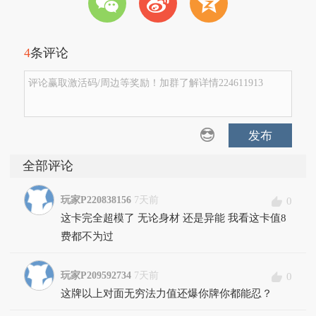
w
t
z
4
条评论
评论赢取激活码/周边等奖励！加群了解详情224611913
发布
全部评论
玩家P220838156
7天前
0
这卡完全超模了 无论身材 还是异能 我看这卡值8
费都不为过
玩家P209592734
7天前
0
这牌以上对面无穷法力值还爆你牌你都能忍？