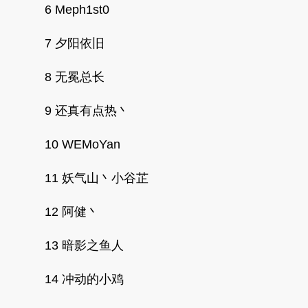
6 Meph1st0
7 夕阳依旧
8 无冕总长
9 还真有点热丶
10 WEMoYan
11 妖气山丶小谷芷
12 阿健丶
13 暗影之鱼人
14 冲动的小鸡