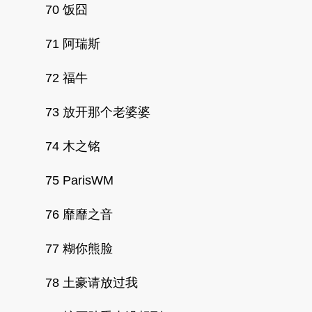
70 饭囧
71 阿瑞斯
72 福牛
73 放开那个老婆婆
74 木之铭
75 ParisWM
76 靡靡之音
77 糊你熊脸
78 土豪请放过我