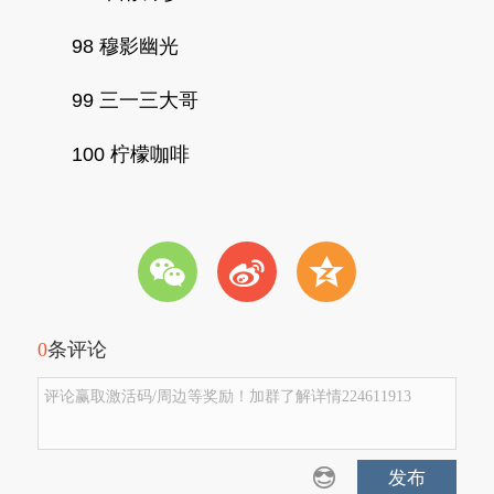
98 穆影幽光
99 三一三大哥
100 柠檬咖啡
w
t
z
0
条评论
评论赢取激活码/周边等奖励！加群了解详情224611913
发布