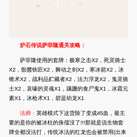
炉石传说萨菲隆通关攻略：
萨菲隆使用的套牌：极寒之击X2，死灵骑士
X2，骷髅铁匠X2，舞动之剑X2，寒冰箭X2，冰
锥术X2，战利品贮藏者X2，法力浮龙X2，鬼灵骑
士X2，哀嚎的灵魂X1，蹒跚的食尸鬼X1，冰霜元
素X1，冰枪术X1，碧蓝幼龙X1
法师：
英雄模式下这货除了变成45血，最主
要的是你的被冰柱的侏儒没了!!!那就是说生物套
牌全都没法打，传统冰法的红龙也会被禁用(出来