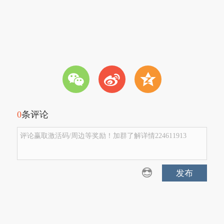
w
t
z
0
条评论
评论赢取激活码/周边等奖励！加群了解详情224611913
发布