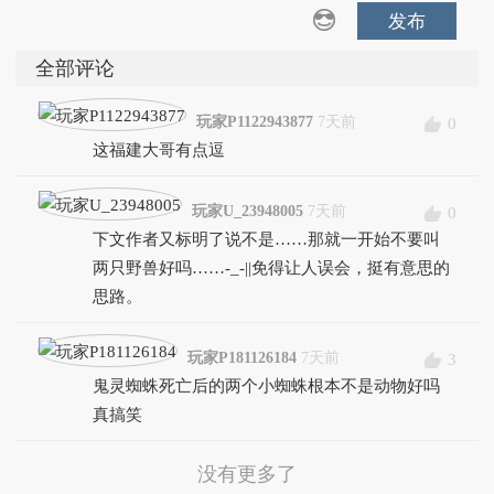
发布
全部评论
玩家P1122943877
7天前
0
这福建大哥有点逗
玩家U_23948005
7天前
0
下文作者又标明了说不是……那就一开始不要叫
两只野兽好吗……-_-||免得让人误会，挺有意思的
思路。
玩家P181126184
7天前
3
鬼灵蜘蛛死亡后的两个小蜘蛛根本不是动物好吗
真搞笑
没有更多了