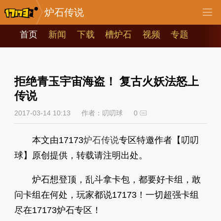
炉石传说
首页
新闻
下载
槽炉石
视频
专题
拒绝青玉宇宙海盗！ 复古火妖法怒上
传说
2017-03-14 10:13
作者：叨叨球
0
本文由17173
炉石传说
专区特邀作者【叨叨
球】原创提供，转载请注明出处。
炉石想登顶，乱斗拿卡包，都要好卡组，敢
问卡组在何处，玩家都说17173！一切超强卡组
尽在17173炉石专区！