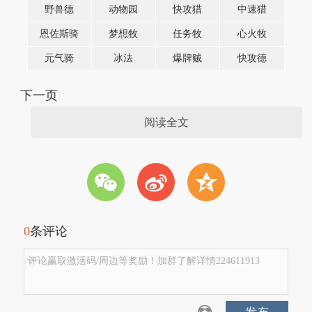
野兽德
动物园
快攻猎
中速猎
恩佐斯骑
梦想牧
任务牧
心火牧
元气骑
冰法
爆牌贼
快攻德
下一页
阅读全文
w
t
z
0
条评论
评论赢取激活码/周边等奖励！加群了解详情224611913