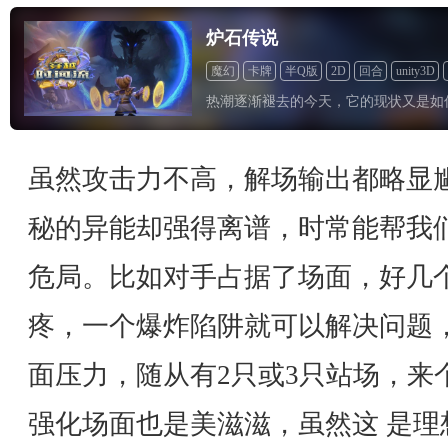
炉石传说
魔幻
卡牌
半Q版
2D
回合
unity3D
道具收费
热潮逐渐褪去的今天，它的现状又是如
虽然攻击力不高，解场输出都略显
秘的异能却强得离谱，时常能帮我
危局。比如对手占据了场面，好几个
疼，一个爆炸陷阱就可以解决问题
面压力，随从有2只或3只站场，来
强化场面也是美滋滋，虽然这 是理