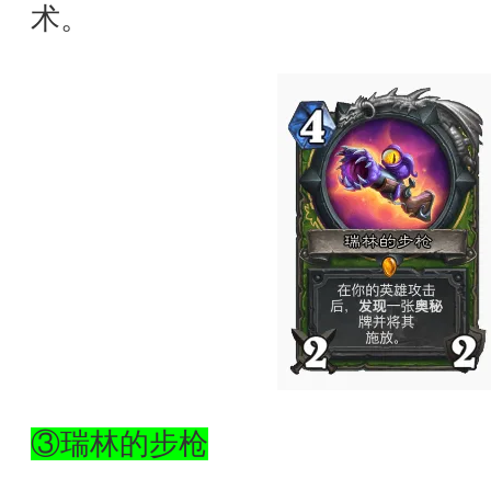
术。
③瑞林的步枪