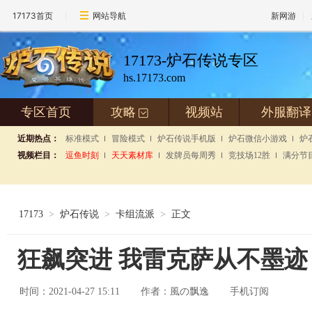
17173首页
网站导航
新网游
17173-炉石传说专区
hs.17173.com
专区首页
攻略
视频站
外服翻译
+
近期热点：
标准模式
冒险模式
炉石传说手机版
炉石微信小游戏
炉
视频栏目：
逗鱼时刻
天天素材库
发牌员每周秀
竞技场12胜
满分节
17173
>
炉石传说
>
卡组流派
>
正文
狂飙突进 我雷克萨从不墨迹
时间：2021-04-27 15:11
風の飘逸
手机订阅
作者：