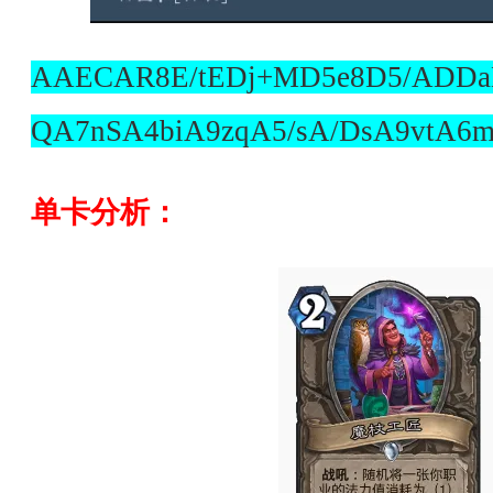
AAECAR8E/tEDj+MD5e8D5/ADD
QA7nSA4biA9zqA5/sA/DsA9vtA6
单卡分析：