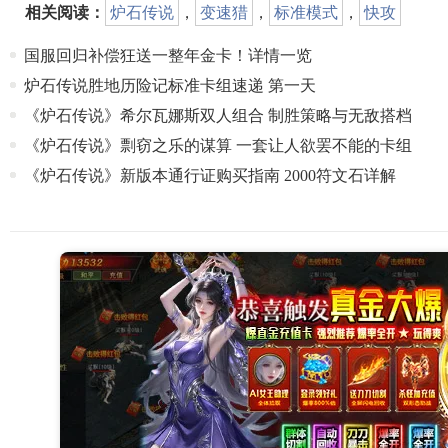
相关阅读：
炉石传说
，
变速猎
，
标准模式
，
快攻
国服回归补偿狂送一整年金卡！详情一览
炉石传说胜地历险记标准卡组速递 第一天
《炉石传说》希尔瓦娜斯双人组合 制胜策略与无敌搭档
《炉石传说》剽窃之乐的谋算 一套让人欲罢不能的卡组
《炉石传说》新版本通行证购买指南 2000符文石详解