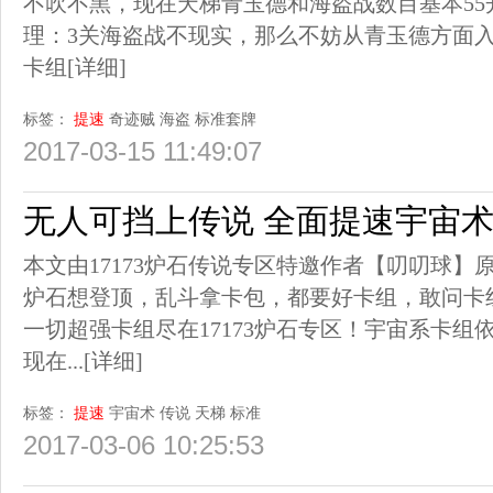
不吹不黑，现在天梯青玉德和海盗战数目基本5
理：3关海盗战不现实，那么不妨从青玉德方面
卡组
[详细]
标签：
提速
奇迹贼
海盗
标准套牌
2017-03-15 11:49:07
无人可挡上传说 全面提速宇宙
本文由17173炉石传说专区特邀作者【叨叨球
炉石想登顶，乱斗拿卡包，都要好卡组，敢问卡组
一切超强卡组尽在17173炉石专区！宇宙系卡
现在...
[详细]
标签：
提速
宇宙术
传说
天梯
标准
2017-03-06 10:25:53