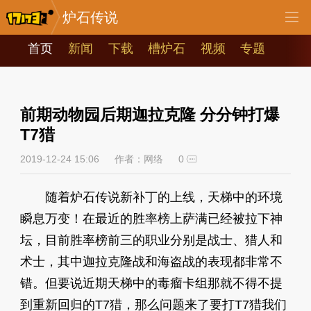
炉石传说
首页
新闻
下载
槽炉石
视频
专题
前期动物园后期迦拉克隆 分分钟打爆
T7猎
2019-12-24 15:06
作者：网络
0
随着炉石传说新补丁的上线，天梯中的环境
瞬息万变！在最近的胜率榜上萨满已经被拉下神
坛，目前胜率榜前三的职业分别是战士、猎人和
术士，其中迦拉克隆战和海盗战的表现都非常不
错。但要说近期天梯中的毒瘤卡组那就不得不提
到重新回归的T7猎，那么问题来了要打T7猎我们