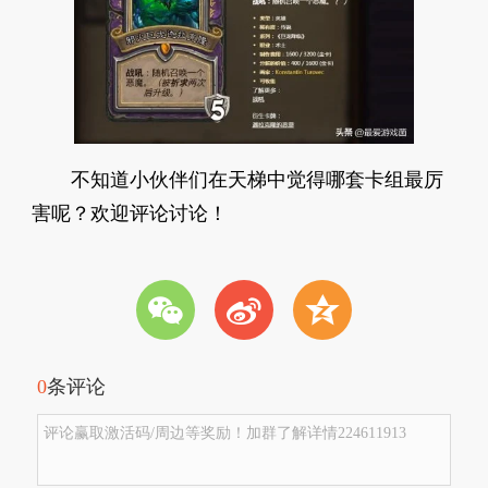
不知道小伙伴们在天梯中觉得哪套卡组最厉
害呢？欢迎评论讨论！
w
t
z
0
条评论
评论赢取激活码/周边等奖励！加群了解详情224611913