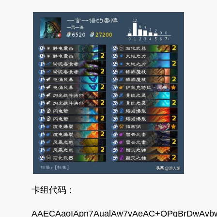
卡组代码：
AAECAaoIApn7AualAw7vAeAC+QPgBrDwAvbw