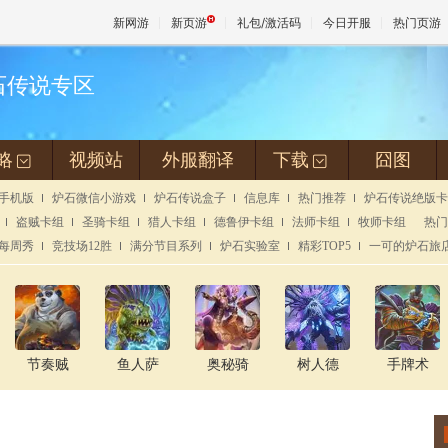
新网游
新页游
礼包/激活码
今日开服
热门页游
炉石传说专区
魔兽
略
视频站
外服翻译
下载
囧图
+
+
天堂
手机版
炉石微信小游戏
炉石传说盒子
信息库
热门推荐
炉石传说绝版卡
盗贼卡组
圣骑卡组
猎人卡组
德鲁伊卡组
法师卡组
牧师卡组
热门
王权与
每周秀
竞技场12胜
满分节目系列
炉石实验室
精彩TOP5
一可的炉石旅
节奏贼
鱼人萨
奥秘骑
树人德
手牌术