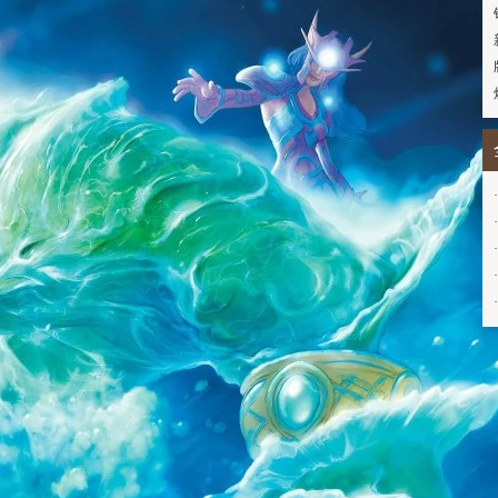
·
·
·
·
·