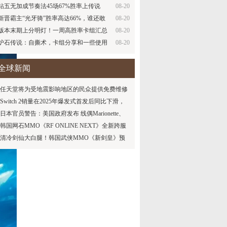
经验…
钻五无加成节奏法45场67%胜率上传说
08-20
新晋霸主“光牙骑”胜率高达66%，谁还敢
08-20
嘲…
版本末期上分明灯！一周高胜率卡组汇总
08-20
炉石传说：自撕术，卡组分享和一些使用
08-20
心得…
全球新闻
任天堂将为受地震影响地区的民众提供免费维修
服务
Switch 2销量在2025年爆发式首发后同比下滑，
但任天堂坚称其普及表现仍优于初代Switch
日本官员警告：美国政府发布 线偶Marionette、
宝可梦传说：阿尔宙斯 和 Naruto 梗图的行为可能
韩国网石MMO《RF ONLINE NEXT》全新跨服
会损害这些系…
战区上线
清冷剑仙大白腿！韩国武侠MMO《新剑皇》预
约正式开启