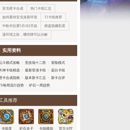
安戈橙卡合成
热门卡组汇总
如何看待安戈洛新环境
T1卡组推荐
中欧对抗赛5月4日开战
棋盘隐藏彩蛋
退环境之际，哪些牌可以分解
实用资料
乱斗模式攻略
竞技场十二胜
冒险模式
大神卡组精选
最新登顶卡组
蓝白卡组
橙卡合成指南
版本新卡汇总
新卡点评
TS每周流行趋势
炉石一周趋势
工具推荐
卡组库
炉石盒子
卡组模拟
官方APP