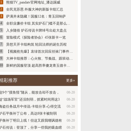
1
熊猫TV_pandatv官网地址_潘达踢威
2
全民克苏恩 外服大神的新版卡组汇总
3
萨满并未隐藏！国服12名：青玉回响萨
4
全职业廉价卡组 其实炉石门槛不是那么…
5
入乡随俗 炉石传说卡牌绰号出处大盘点
6
冒险模式《探险者协会》45张新卡一览
7
异想天开卡组构筑 轮回法师的诞生历程
8
【视频抢先爆】哀绿首次回应丝袜门事件…
9
大神卡组推荐：心火牧、节奏战、跟班动…
10
新鲜的国服登顶 超高胜率傻龙青玉德卡…
精彩推荐
更多»
这9个“摸鱼怪”随从，能攻击却不攻击，
08-20
你…
趁“战场军官”还没削弱，抓紧时间用这3
08-20
套…
海盗任务战月中传说-卡组分享-心得交流
08-20
讨论…
炉石平衡补丁公布，高达8张卡被削弱
08-20
平衡补丁明日上线！但这又跟我嘲讽德有
08-20
什么…
炉石传说：登顶了，分享一些我的吸血瞎
08-20