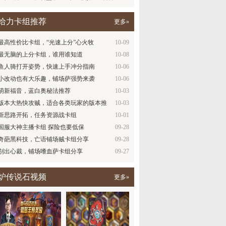
给力卡组推荐
更多»
最高性价比卡组，“光速上分”心火牧
10-09
最无脑的上分卡组，谁用谁知道
10-08
鱼人骑打开姿势，快速上手冲分指南
10-06
小改动也有大乐趣，铺场萨强势来袭
10-06
萌新福音，蓝白奥秘法推荐
10-03
版本大热快攻贼，适合各类玩家的版本推
10-03
荐
新思路开拓，任务资源战卡组
10-01
国服大神主播卡组 探险也要低保
09-28
奇葩黑科技，亡语铺场贼卡组分享
09-28
别出心裁，铺场嗜血萨卡组分享
09-27
炉传说石视频
更多»