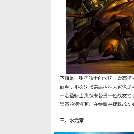
下面是一张圣骑士的卡牌，崇高牺
而至，那么这张崇高牺牲大家也是
一名圣骑士跳起来替另一位战友挡
崇高的牺牲啊。在绝望中拯救战友
三、水元素