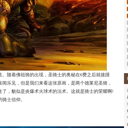
牲。随着佛祖骑的出现，圣骑士的奥秘在6费之后就接踵
喜闻乐见，但是我们来看这张原画，是两个德莱尼圣骑，
住了，貌似是炎爆术火球术的法术。这就是骑士的荣耀啊!
的骑士信仰。