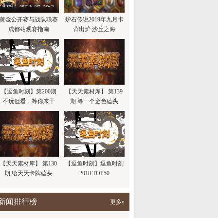
黄金公开赛与战队联赛
炉石传说2019年九月卡
成都站观赛指南
背出炉 沙丘之海
【逗鱼时刻】第200期
【天天素材库】 第139
不玩但看，等你来干
期 等一个金色磕头
【天天素材库】 第130
【逗鱼时刻】逗鱼时刻
期 给天天卡牌磕头
2018 TOP50
新闻排行榜
更多»