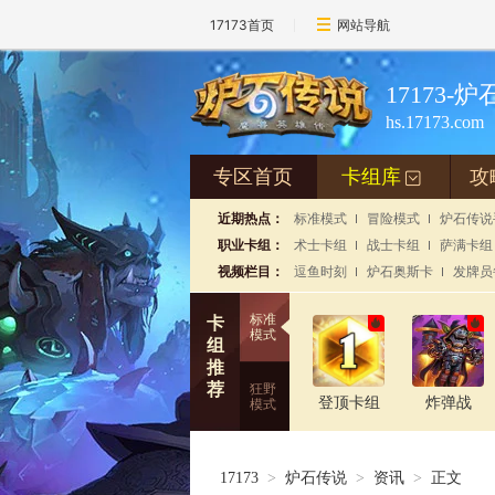
17173首页
网站导航
17173-
hs.17173.com
专区首页
卡组库
攻
+
近期热点：
标准模式
冒险模式
炉石传说
职业卡组：
术士卡组
战士卡组
萨满卡组
视频栏目：
逗鱼时刻
炉石奥斯卡
发牌员
标准
卡
模式
组
推
荐
狂野
登顶卡组
炸弹战
模式
17173
>
炉石传说
>
资讯
>
正文