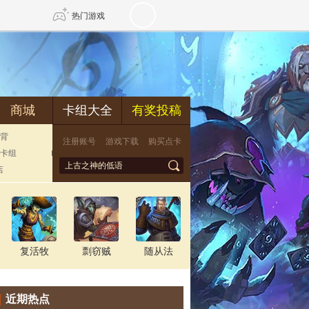
热门游戏
DNF
传奇4
商城
卡组大全
有奖投稿
剑网3旗舰版
新天龙八部
背
注册账号
游戏下载
购买点卡
卡组
*
自由
诛仙世界
新仙侠5
店
复活牧
剽窃贼
随从法
近期热点