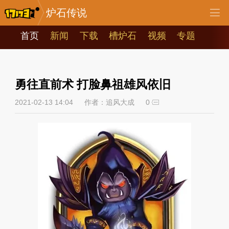
炉石传说
首页
新闻
下载
槽炉石
视频
专题
勇往直前术 打脸鼻祖雄风依旧
2021-02-13 14:04
作者：追风大成
0