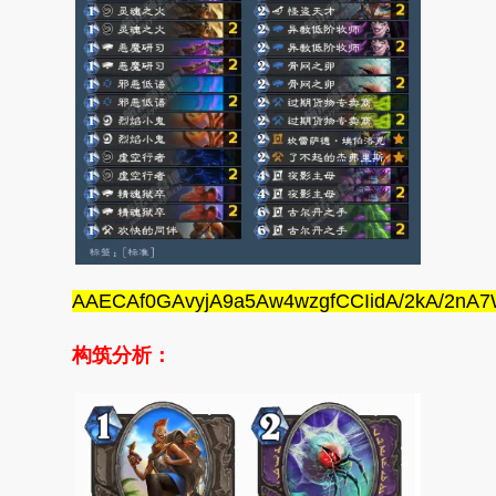
AAECAf0GAvyjA9a5Aw4wzgfCCIidA/2kA/2n
构筑分析：