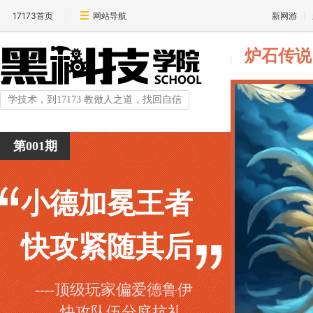
17173首页
网站导航
新网游
炉石传说
学技术，到17173 教做人之道，找回自信
第001期
小德加冕王者
快攻紧随其后
----顶级玩家偏爱德鲁伊
快攻队伍分庭抗礼