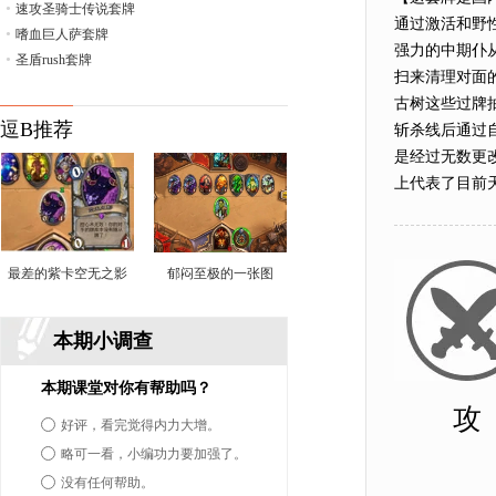
•
速攻圣骑士传说套牌
通过激活和野
•
嗜血巨人萨套牌
强力的中期仆
•
圣盾rush套牌
扫来清理对面
古树这些过牌
逗B推荐
斩杀线后通过
是经过无数更
上代表了目前
最差的紫卡空无之影
郁闷至极的一张图
本期小调查
本期课堂对你有帮助吗？
攻
好评，看完觉得内力大增。
略可一看，小编功力要加强了。
没有任何帮助。