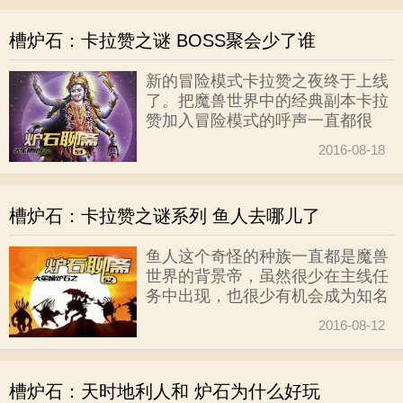
场。萨满祭司BEN也交代了这个冒
险模式包括序章在内一共有13场战
槽炉石：卡拉赞之谜 BOSS聚会少了谁
斗，但是最后一个boss却被隐藏
了。那么问题来了，最后一个
新的冒险模式卡拉赞之夜终于上线
BOSS到底是谁？
了。把魔兽世界中的经典副本卡拉
赞加入冒险模式的呼声一直都很
高。这个魔兽世界里程碑式的小型
2016-08-18
团队副本的知名度并不在纳克萨玛
斯之下，当然，纳克萨玛斯也很经
典。
槽炉石：卡拉赞之谜系列 鱼人去哪儿了
鱼人这个奇怪的种族一直都是魔兽
世界的背景帝，虽然很少在主线任
务中出现，也很少有机会成为知名
BOSS，但是鱼人的特点在于他们
2016-08-12
可以存在于世界的每一个角落，只
要有水的地方就会有他们的身影。
不过，与山高路远坑深的艾泽拉斯
槽炉石：天时地利人和 炉石为什么好玩
大陆相比，他们似乎更喜欢炉石酒