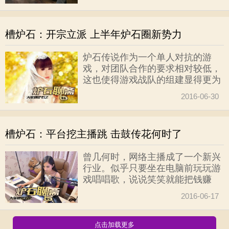
漏，可能是为了额把档期让给更高
规格的SLi联赛这样的国际比赛。
接下来几个小组的比赛要等到下周
槽炉石：开宗立派 上半年炉石圈新势力
了。那么，我们就先说说刚刚结束
的这几个小组的战况。且作管中窥
炉石传说作为一个单人对抗的游
豹，至少可见一斑。
戏，对团队合作的要求相对较低，
这也使得游戏战队的组建显得更为
简单容易。只要保证个人能力基本
2016-06-30
上剩下的就简单了。于是不管是老
牌电竞俱乐部还是电竞圈的后期之
秀，或者是江湖草根爱好者，都可
槽炉石：平台挖主播跳 击鼓传花何时了
以扯一杆大旗玩一把战队。那么今
年以来炉石圈又出现了哪些新势力
曾几何时，网络主播成了一个新兴
呢？
行业。似乎只要坐在电脑前玩玩游
戏唱唱歌，说说笑笑就能把钱赚
了，不用文凭、不伤脑筋、不用出
2016-06-17
力还能够名利双、收财色兼得，真
是个好生意。随着电竞产业链的延
长加粗，电竞市场的蛋糕也越来越
点击加载更多