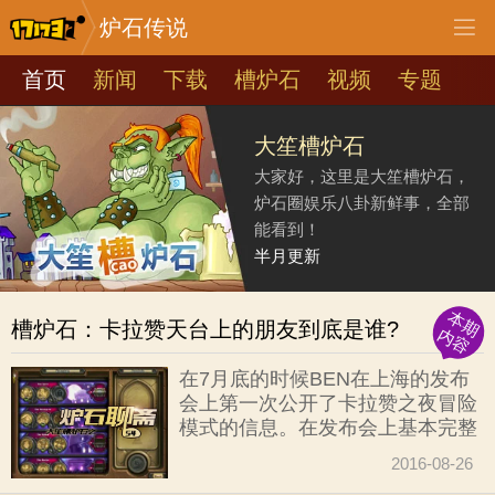
炉石传说
首页
新闻
下载
槽炉石
视频
专题
大笙槽炉石
大家好，这里是大笙槽炉石，
炉石圈娱乐八卦新鲜事，全部
能看到！
半月更新
本期
槽炉石：卡拉赞天台上的朋友到底是谁?
内容
在7月底的时候BEN在上海的发布
会上第一次公开了卡拉赞之夜冒险
模式的信息。在发布会上基本完整
的介绍了卡拉赞之夜的副本设置情
2016-08-26
况，当年的BOSS们也都陆续登