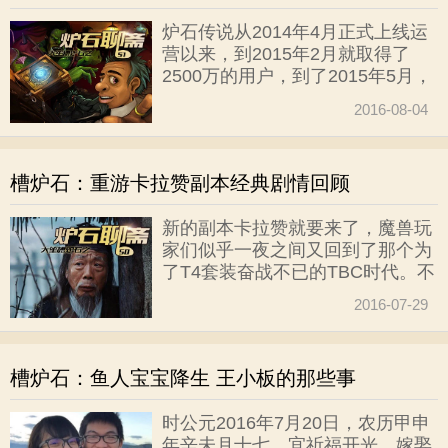
馆这样的地方，因为他们觉得这是
炉石传说从2014年4月正式上线运
比南海镇什么的更加有趣。
营以来，到2015年2月就取得了
2500万的用户，到了2015年5月，
突破3000万，2015年底的第四季
2016-08-04
度财报显示，炉石传说的用户数量
已经超过4000万，2016年的一季
度财报中的这个数字已经刷新为
槽炉石：重游卡拉赞副本经典剧情回顾
5000万，并为公司带来超过10亿美
元的营收。第二季度财报尚未公
新的副本卡拉赞就要来了，魔兽玩
布，但是考虑到4月底《上古之神
家们似乎一夜之间又回到了那个为
的低语》新资料片的上线，恐怕在
了T4套装奋战不已的TBC时代。不
营收和注册用户上必然会有一个显
可否认卡拉赞在魔兽世界的副本排
著的提升。对
2016-07-29
行中绝对排在前面。就连我大
WOW吧都以卡拉赞毕业作为终极
称号。在魔兽电影中，更是把卡拉
槽炉石：鱼人宝宝降生 王小板的那些事
赞作为主要场景，再现了魔兽世界
中的经典回忆。在很久以前，纳克
时公元2016年7月20日，农历甲申
萨玛斯冒险模式刚出来的时候，就
年辛未月十七，宜祈福开光、嫁娶