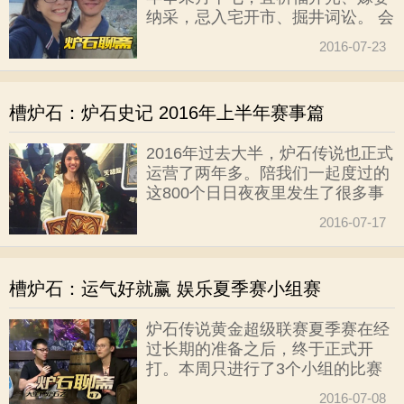
有人断言，卡拉赞必然重出江湖！
纳采，忌入宅开市、掘井词讼。 会
并且根据卡拉赞的BOSS情况自己
长安德罗妮和板娘萌太奇喜得贵
设计了冒险模式。 那么我们一起回
2016-07-23
子，江湖人称炉二代鱼人宝宝王小
顾一下
板的便是，这回咱们来说说这个王
小板的那些事。
槽炉石：炉石史记 2016年上半年赛事篇
2016年过去大半，炉石传说也正式
运营了两年多。陪我们一起度过的
这800个日日夜夜里发生了很多事
情，我们一起见证了一个又一个资
2016-07-17
料片的上线，见证了一拨又一拨卡
组的兴衰，见证了一批又一批大神
的出现。但是总有一些事情已经被
槽炉石：运气好就赢 娱乐夏季赛小组赛
我们遗忘，趁时光还未冷，往事犹
可追，梳理一下半年来的炉石大事
炉石传说黄金超级联赛夏季赛在经
件，虽然现在看起来有些无趣，但
过长期的准备之后，终于正式开
是历史会证明这些文字的价值，炉
打。本周只进行了3个小组的比赛
石史记系列第一回赛事篇。
就宣布暂时休战。剧消息人士透
2016-07-08