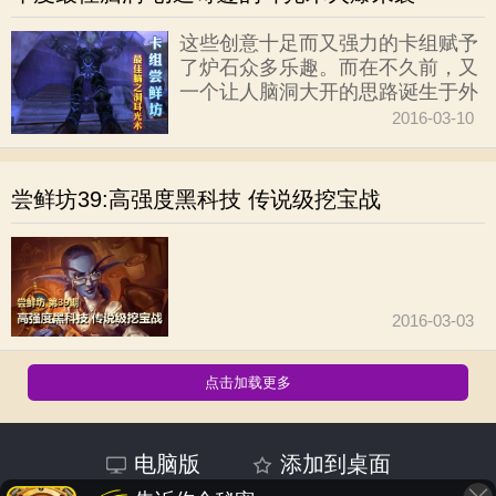
这些创意十足而又强力的卡组赋予
了炉石众多乐趣。而在不久前，又
一个让人脑洞大开的思路诞生于外
服。那就是耳光术！
2016-03-10
尝鲜坊39:高强度黑科技 传说级挖宝战
2016-03-03
点击加载更多
电脑版
添加到桌面