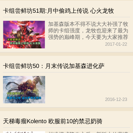
卡组尝鲜坊51期:月中偷鸡上传说 心火龙牧
加基森版本不得不说大大补强了牧
师的卡组强度，龙牧也迎来了最为
强势的巅峰期，今天要为大家推荐
的心火龙牧，是在龙牧构筑的基础
2017-01-22
上加入了心火一套的斩杀体系，让
对面猝不及防的倒在心火一刀之
下，主在偷鸡。
卡组尝鲜坊50：月末传说加基森进化萨
2016-12-23
天梯毒瘤Kolento 欧服前10的禁忌奶骑