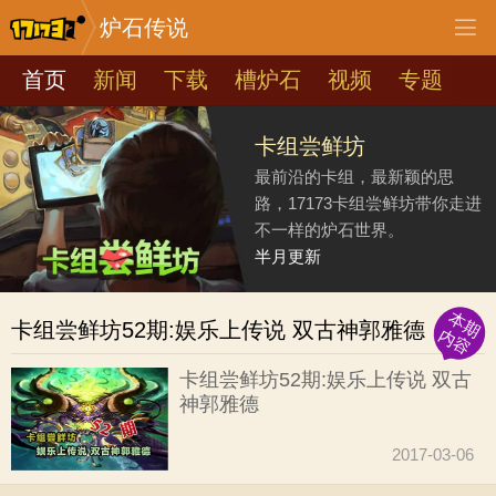
炉石传说
首页
新闻
下载
槽炉石
视频
专题
卡组尝鲜坊
最前沿的卡组，最新颖的思
路，17173卡组尝鲜坊带你走进
不一样的炉石世界。
半月更新
本期
卡组尝鲜坊52期:娱乐上传说 双古神郭雅德
内容
卡组尝鲜坊52期:娱乐上传说 双古
神郭雅德
2017-03-06