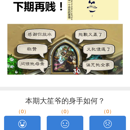
本期大笙爷的身手如何？
（
0
）
（
0
）
（
0
）