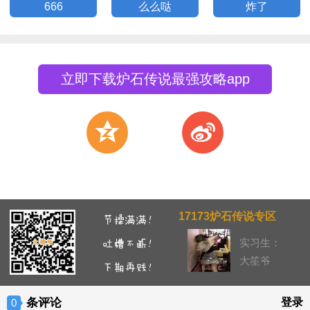
666
么么哒
炸了
立即下载炉石传说最强攻略app
z
t
17173炉石传说专区
实习生：
大笙爷
条评论
登录
0