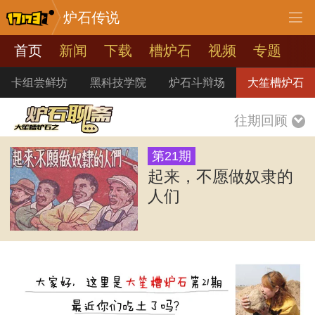
炉石传说
首页
新闻
下载
槽炉石
视频
专题
卡组尝鲜坊
黑科技学院
炉石斗辩场
大笙槽炉石
往期回顾
第21期
起来，不愿做奴隶的
人们