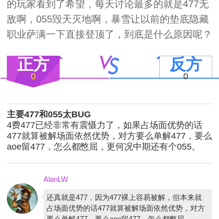
的玩家看到了希望，每天讨论最多的就是477无
敌啊，055毁天灭地啊，暴雪让以前的垫底隐藏
职业萨满一下直接登顶了，到底是什么原因呢？
正方
反方
0
0
主要477和055太BUG
4费477已经非常有震慑力了，如果占场面优势的话
477就算被解场面依然优势，对方要么单解477，要么
aoe留477，怎么都憋屈，更何况中期还有个055。
AlanLW
还真就是477，因为477裸上容易被解，但本来就
占场面优势的话477就算被解场面依然优势，对方
要么单解477，要么aoe留477，怎么都憋屈。