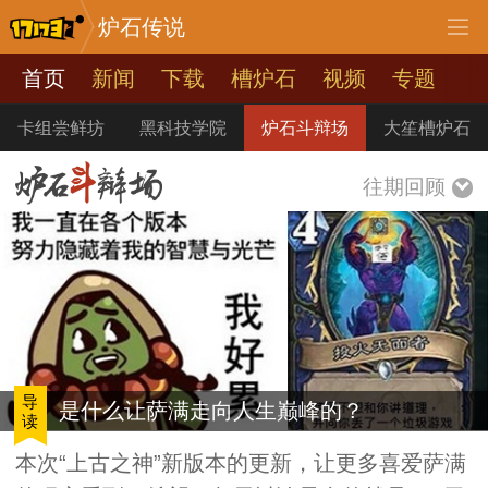
炉石传说
首页
新闻
下载
槽炉石
视频
专题
卡组尝鲜坊
黑科技学院
炉石斗辩场
大笙槽炉石
往期回顾
导
是什么让萨满走向人生巅峰的？
读
本次“上古之神”新版本的更新，让更多喜爱萨满