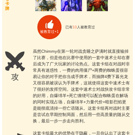
卡
牌
已有
10
人被教育过
被教育过+1
虽然Chimmy在第一轮对战贪睡之萨满时就直接输掉
了比赛，但是他在比赛中使用的一套中速术士却在赛
后成为了广大玩家的讨论热点。这套卡组在对战时非
常具有迷惑性，一费的肉用僵尸+两费的蜘蛛蛋很容
攻
易让你的对手把你当成手牌术，而抽牌4费下暮光龙
又很容易被误认为手牌术，这就使得这套中速术士有
了很好的发挥空间。这套中速术士对战快攻卡组非常
的好用，自爆绵羊+死亡缠绕可以配合蜘蛛蛋在解场
的同时实现占场，自爆绵羊+力量代价+暗影烈焰更
是能彻底清掉一些亡语随从。这套卡组再对战时主要
是尝试在早期控制局面，然后用一些高质量的随从交
换，最后一步一步走向胜利。
这套卡组最大的优势在于隐蔽，一旦你认出了这套卡