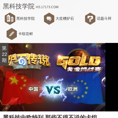
黑科技学院
HS.17173.COM
黑科技学院
大笙槽炉石
话题斗辩
卡组尝鲜
第
22
期
黑科技中欧特刊 那些不得不说的卡组