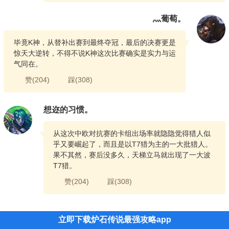
灬葡萄。
毕竟K神，从替补出赛到最终夺冠，最后的决赛更是
惊天大逆转，不得不说K神这次比赛确实是实力与运
气同在。
赞(
204
)
踩(
308
)
想迩的习惯。
从这次中欧对抗赛的卡组出场率就隐隐觉得猎人似
乎又要崛起了，而且是以T7猎为主的一大批猎人。
果不其然，赛后没多久，天梯立马就出现了一大波
T7猎。
赞(
204
)
踩(
308
)
立即下载炉石传说最强攻略app