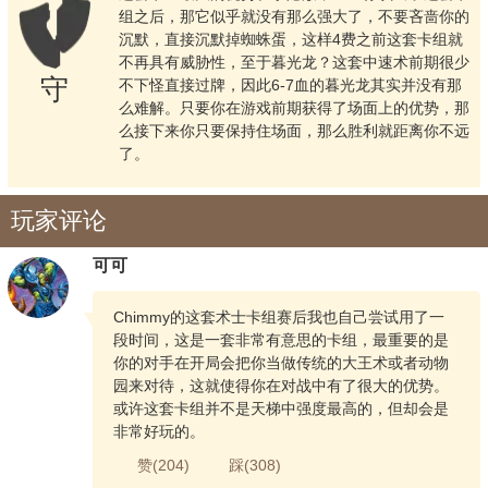
组之后，那它似乎就没有那么强大了，不要吝啬你的
沉默，直接沉默掉蜘蛛蛋，这样4费之前这套卡组就
不再具有威胁性，至于暮光龙？这套中速术前期很少
守
不下怪直接过牌，因此6-7血的暮光龙其实并没有那
么难解。只要你在游戏前期获得了场面上的优势，那
么接下来你只要保持住场面，那么胜利就距离你不远
了。
玩家评论
可可
Chimmy的这套术士卡组赛后我也自己尝试用了一
段时间，这是一套非常有意思的卡组，最重要的是
你的对手在开局会把你当做传统的大王术或者动物
园来对待，这就使得你在对战中有了很大的优势。
或许这套卡组并不是天梯中强度最高的，但却会是
非常好玩的。
赞(
204
)
踩(
308
)