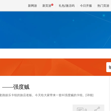
新网游
新页游
礼包/激活码
今日开服
热门页游
魔兽
天堂
王权与
）——强度贼
套路娱乐卡组的旅店老板。今天给大家带来一套叫强度贼的卡组。
[详细]
0