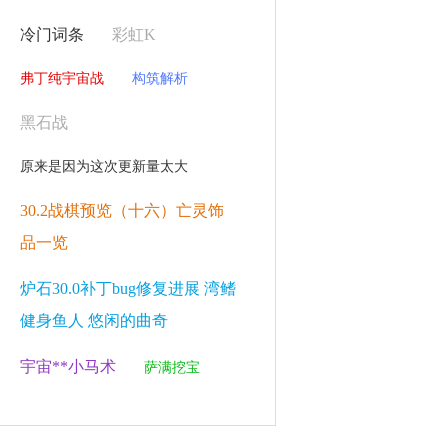
冷门词条
彩虹K
弗丁纯宇宙战
构筑解析
黑石战
原来是因为这次更新量太大
30.2战棋预览（十六）亡灵饰
品一览
炉石30.0补丁bug修复进展 湾鳍
健身鱼人 悠闲的曲奇
宇宙**小马术
萨满挖宝