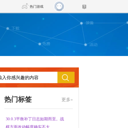
热门游戏
DNF
传奇4
剑网3旗舰版
新天龙八部
自由
诛仙世界
新仙侠5
热门标签
更多»
30.0.3平衡补丁日志如期而至。战
棋方面改动幅度确实不大