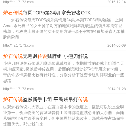
http://hs.17173.com
2016-12-14
炉石传说
每周TOP5第24期 寒光智者OTK
炉石传说每周TOP5娱乐集锦第24集,本期TOP5精彩连连，上周
Amaz杀死自己的女王抢了对方的地狱咆哮精彩翻盘的镜头本周荣登
榜单，号称史上最正确的女王使用方法~你还停留在4费加基森无限抽
牌的阶段
http://hs.17173.com
2014-06-09
炉石传说
无嘲讽
传说
贼牌组 小疤刀解说
小疤刀解说炉石传说无嘲讽传说贼牌组，本期推荐的盗贼卡组适合天
梯冲级玩家5级以后冲传说用，后面的玩家比较不推荐用这套卡组，
带的许多卡牌都比较有针对性，分别分析下这套卡组对阵职业的一些
思路
http://hs.17173.com
2014-01-28
炉石传说
盗贼新手卡组 平民贼吊打
传说
纵观炉石传说九大职业，在蓝白基本卡的强度上，盗贼可以说是全职
业第一。价廉物美的背刺刺骨特工等牌都是盗贼必备的大杀器，而随
从贼的打法尽管屡有变种，但主体思想从未改变，那就是在占场保持
场面优势。那让我们来