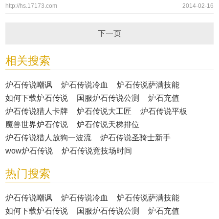
http://hs.17173.com
2014-02-16
下一页
相关搜索
炉石传说嘲讽
炉石传说冷血
炉石传说萨满技能
如何下载炉石传说
国服炉石传说公测
炉石充值
炉石传说猎人卡牌
炉石传说大工匠
炉石传说平板
魔兽世界炉石传说
炉石传说天梯排位
炉石传说猎人放狗一波流
炉石传说圣骑士新手
wow炉石传说
炉石传说竞技场时间
热门搜索
炉石传说嘲讽
炉石传说冷血
炉石传说萨满技能
如何下载炉石传说
国服炉石传说公测
炉石充值