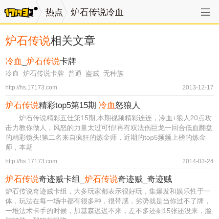
热点
炉石传说冷血
炉石传说
相关文章
冷血
_
炉石传说
卡牌
冷血_炉石传说卡牌_普通_盗贼_无种族
http://hs.17173.com
2013-12-17
炉石传说
精彩top5第15期
冷血
怒狼人
炉石传说精彩五佳第15期,本期视频精彩连连，冷血+狼人20点攻
击力教你做人，风怒的力量太过可怕!再有双法伤巨龙一回合低血翻盘
的精彩镜头!第二名来自疯狂的炼金师，近期的top5频频上榜的炼金
师，本期
http://hs.17173.com
2014-03-24
炉石传说
奇迹贼卡组_
炉石传说
奇迹贼_奇迹贼
炉石传说奇迹贼卡组，大多玩家都表示很好玩，集爆发和娱乐性于一
体，玩法在每一场中都有很多种，很带感，劣势就是当你过不了牌，
一堆法术卡手的时候，加基森迟迟不来，差不多还剩15张还没来，脸