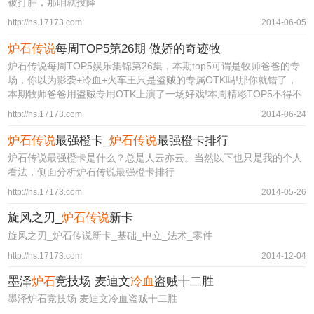
被打肿，那咱就投降
http://hs.17173.com
2014-06-05
炉石传说
每周TOP5第26期 傲娇的奇迹牧
炉石传说每周TOP5娱乐集锦第26集，本期top5可谓是牧师爸爸的专
场，你以为影袭+冷血+火车王只是盗贼的专属OTK吗!那你就错了，
本期牧师爸爸用盗‍贼专用OTK上演了一场好戏!本周精彩TOP5不得不
http://hs.17173.com
2014-06-24
炉石传说
最强橙卡_
炉石传说
最强橙卡排行
炉石传说最强橙卡是什么？总是人云亦云。当然以下也只是我的个人
看法，侧面分析炉石传说最强橙卡排行
http://hs.17173.com
2014-05-26
旋风之刃_
炉石传说
新卡
旋风之刃_炉石传说新卡_基础_中立_法术_零件
http://hs.17173.com
2014-12-04
墨泽
炉石
竞技场 麦迪文
冷血
盗贼十二胜
墨泽炉石竞技场 麦迪文冷血盗贼十二胜