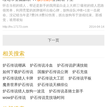
怀念当初的猎人，帮还是新手的我用蓝白走上大师三!最初的猎人思路
很简单，利用秃鹫的抓牌循环出核心牌，放狗全队冲锋+1攻一击毙
命。没记错当年是7费28,8费32伤害，抓出放狗等于游戏结束。那感
觉，谁用谁知
http://hs.17173.com
2014-04-14
下一页
相关搜索
炉石传说嘲讽
炉石传说冷血
炉石传说萨满技能
如何下载炉石传说
国服炉石传说公测
炉石充值
炉石传说猎人卡牌
炉石传说大工匠
炉石传说平板
魔兽世界炉石传说
炉石传说天梯排位
炉石传说猎人放狗一波流
炉石传说圣骑士新手
wow炉石传说
炉石传说竞技场时间