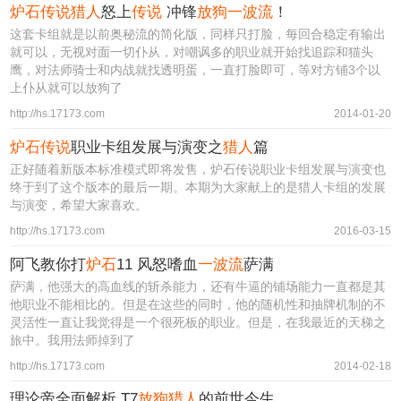
炉石传说猎人
怒上
传说
冲锋
放狗一波流
！
这套卡组就是以前奥秘流的简化版，同样只打脸，每回合稳定有输出
就可以，无视对面一切仆从，对嘲讽多的职业就开始找追踪和猫头
鹰，对法师骑士和内战就找透明蛋，一直打脸即可，等对方铺3个以
上仆从就可以放狗了
http://hs.17173.com
2014-01-20
炉石传说
职业卡组发展与演变之
猎人
篇
正好随着新版本标准模式即将发售，炉石传说职业卡组发展与演变也
终于到了这个版本的最后一期。本期为大家献上的是猎人卡组的发展
与演变，希望大家喜欢。
http://hs.17173.com
2016-03-15
阿飞教你打
炉石
11 风怒嗜血
一波流
萨满
萨满，他强大的高血线的斩杀能力，还有牛逼的铺场能力一直都是其
他职业不能相比的。但是在这些的同时，他的随机性和抽牌机制的不
灵活性一直让我觉得是一个很死板的职业。但是，在我最近的天梯之
旅中。我用法师掉到了
http://hs.17173.com
2014-02-18
理论帝全面解析 T7
放狗猎人
的前世今生