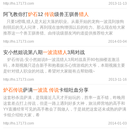
http://hs.17173.com
2013-11-13
阿飞教你打
炉石
12
传说
级兽王驯兽
猎人
只要1橙哦,猎人是大起大落的职业。从最开始的龙狗一波流到放狗
削弱后的无人问津，再到现在放狗增强以后的给力。那么现在给大家
推荐这一个兽王驯兽猎。由传说级朋友鸿钧道提供推荐给大家
http://hs.17173.com
2014-03-04
安小然姐说第八期
一波流猎人
3局对战
炉石传说-安小然姐说8一波流猎人3局对战喜开80包抽楼送激活
码，本期视频只适合新手和抱着娱乐心情游戏的大爷，本期视频主要
是针对猎人职业的对战，希望对大家能有点帮助哦~
http://hs.17173.com
2013-11-16
炉石传说
萨满
一波流
传说
卡组吐血分享
这套秒杀流萨满，是我最近几天才开始玩的，胜率一直不错，昨晚用
这套差点打上传说，但是一路上遇到好多大神，旅法师营地的高手和
YY直播经常可见的高手教会了我做人，于是就把这套还未成熟的萨满
卡组介绍给大家，希
http://hs.17173.com
2014-01-03