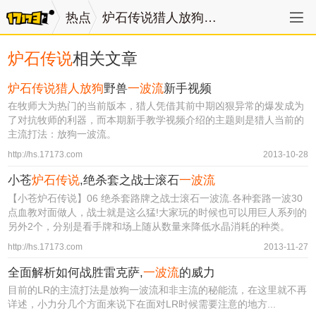
热点
炉石传说猎人放狗一波流
炉石传说
相关文章
炉石传说猎人放狗
野兽
一波流
新手视频
在牧师大为热门的当前版本，猎人凭借其前中期凶狠异常的爆发成为
了对抗牧师的利器，而本期新手教学视频介绍的主题则是猎人当前的
主流打法：放狗一波流。
http://hs.17173.com
2013-10-28
小苍
炉石传说
,绝杀套之战士滚石
一波流
【小苍炉石传说】06 绝杀套路牌之战士滚石一波流.各种套路一波30
点血教对面做人，战士就是这么猛!大家玩的时候也可以用巨人系列的
另外2个，分别是看手牌和场上随从数量来降低水晶消耗的种类。
http://hs.17173.com
2013-11-27
全面解析如何战胜雷克萨,
一波流
的威力
目前的LR的主流打法是放狗一波流和非主流的秘能流，在这里就不再
详述，小力分几个方面来说下在面对LR时候需要注意的地方...