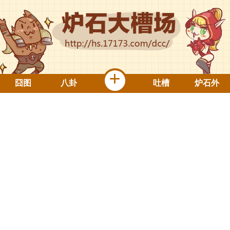
+
囧图
八卦
吐槽
炉石外