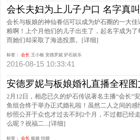
会长夫妇为上儿子户口 名字真
会长与板娘的神仙眷侣可以成为炉石圈的一大佳
粮啊！上个月他们的儿子出生了，起名字成为了
而她们却采取了海选投票。
[详细]
标签：
会长
王小板
安德罗妮
炉石娱乐
2016-08-15 10:33:41
安德罗妮与板娘婚礼直播全程图
2月12日，相恋已久的炉石传说著名主播“会长”
鱼组合终于举办正式婚礼啦！虽然二人之间的感
纱照公开于众也才过去不到2个月，不过都已经
么呢？祝福二...
[详细]
标签：
会长
板娘
结婚