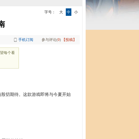
字号：
大
中
小
南
手机订阅
参与评论(
0
)
【投稿】
望每个看
与殷切期待。这款游戏即将与今夏开始