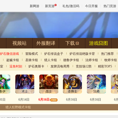
新网游
新页游
礼包/激活码
今日开服
热门页游
魔兽
视频站
外服翻译
下载
游戏囧图
天堂
炉石微信游戏
冒险模式
炉石传说盒子
炉石传说绝版卡背
热门推荐
盗贼卡组
圣骑卡组
猎人卡组
德鲁伊卡组
法师卡组
牧师卡组
王权与
室
逗鱼时刻
炉石奥斯卡
发牌员每周秀
竞技场12胜
精彩TOP5
鲁伊
术士
战士
圣骑士
法师
01日
6月14日
6月16日
6月16日
6月16日
6
猎人狂野模式卡组