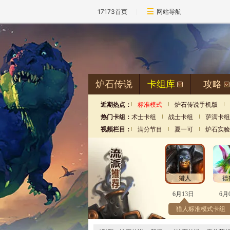
17173首页
网站导航
炉石传说
卡组库
攻略
近期热点：
标准模式
炉石传说手机版
热门卡组：
术士卡组
战士卡组
萨满卡组
视频栏目：
满分节目
夏一可
炉石实验
猎人
德
6月13日
6月
猎人标准模式卡组