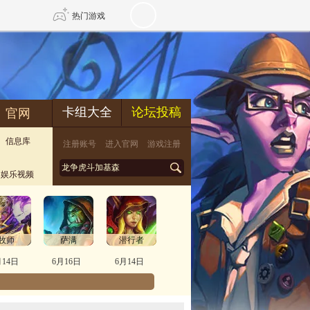
热门游戏
DNF
传奇4
卡组大全
论坛投稿
官网
剑网3旗舰版
新天龙八部
信息库
注册账号
进入官网
游戏注册
自由
诛仙世界
新仙侠5
娱乐视频
牧师
萨满
潜行者
月14日
6月16日
6月14日