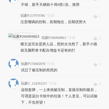
不错，新手天梯前十局9胜1负，推荐
玩家P217979706
7天前
1
注意嘲讽的控制，前期拖住，后期优势大
玩家P206969863
7天前
2
楼主这完全是拼人品，想的太当然了，新手小德
就无脑野兽卡配合增益卡还有的打
玩家P176082078
7天前
3
试过了被压制的死死的
玩家U_124292257
7天前
5
这组套牌，一上来就被压制，直接压制到最后，
可谓是蓝白卡组中的垃圾！个人意见，可以试验
下，不负所望！