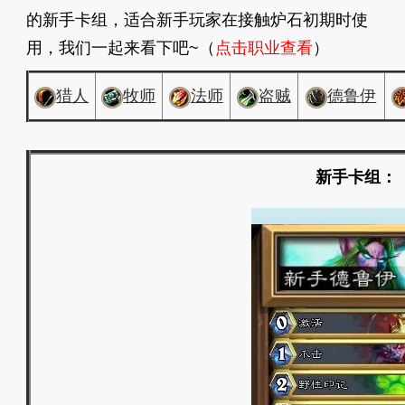
的新手卡组，适合新手玩家在接触炉石初期时使
用，我们一起来看下吧~（
点击职业查看
）
猎人
牧师
法师
盗贼
德鲁伊
新手卡组：