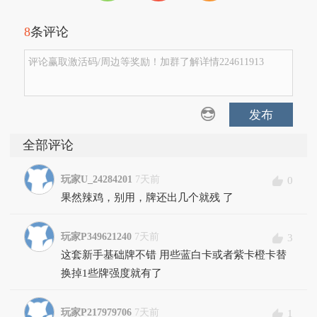
8
条评论
评论赢取激活码/周边等奖励！加群了解详情224611913
发布
全部评论
玩家U_24284201
7天前
0
果然辣鸡，别用，牌还出几个就残 了
玩家P349621240
7天前
3
这套新手基础牌不错 用些蓝白卡或者紫卡橙卡替
换掉1些牌强度就有了
玩家P217979706
7天前
1