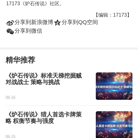
17173《炉石传说》社区。
【编辑：17173】
t
z
分享到新浪微博
分享到QQ空间
w
分享到微信
精华推荐
《炉石传说》标准天梯挖掘贼
对战战士 策略与挑战
06-16
《炉石传说》猎人首选卡牌策
略 权衡节奏与强度
06-15